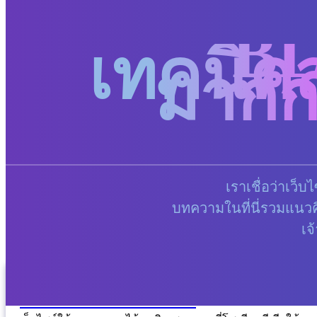
B
เทคนิคส
มากก
เราเชื่อว่าเว็
บทความในที่นี่รวมแนวคิ
เจ
Website vs Social Media