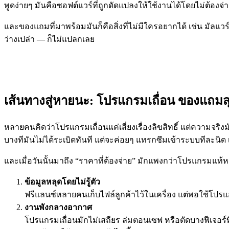
พูดง่ายๆ มันคือซอฟต์แวร์ที่ถูกดัดแปลงให้ใช้งานได้โดยไม่ต้องจ่าย
และของแถมที่มาพร้อมมันก็คือสิ่งที่ไม่มีใครอยากได้ เช่น มัลแวร์ท
ว่างเปล่า — ก็ไม่แปลกเลย
เส้นทางสู่หายนะ: โปรแกรมเถื่อน ของแถมสุด
หลายคนคิดว่าโปรแกรมเถื่อนแค่เสี่ยงเรื่องลิขสิทธิ์ แต่ความจริงมันล
บางทีมันไม่ได้ระเบิดทันที แต่จะค่อยๆ แทรกซึมเข้าระบบทีละนิด เ
และเมื่อวันนั้นมาถึง “ราคาที่ต้องจ่าย” มักแพงกว่าโปรแกรมแท้
ข้อมูลหลุดโดยไม่รู้ตัว
ฟรีแลนซ์หลายคนเก็บไฟล์ลูกค้าไว้ในเครื่อง แต่พอใช้โปรแก
งานพังกลางอากาศ
โปรแกรมเถื่อนมักไม่เสถียร ล่มตอนเซฟ หรือตัดบางฟีเจอร์