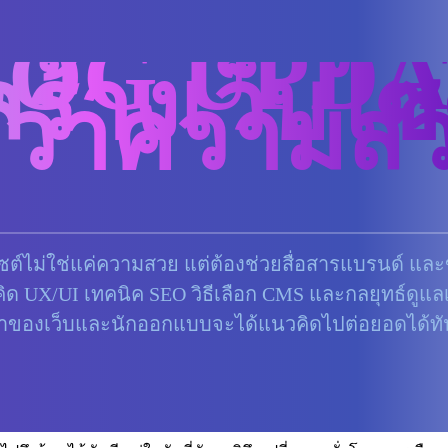
LOG UPDA
ร้างเว็บไซต
ว่าความส
บไซต์ไม่ใช่แค่ความสวย แต่ต้องช่วยสื่อสารแบรนด์ และข
ด UX/UI เทคนิค SEO วิธีเลือก CMS และกลยุทธ์ดูแลเ
้าของเว็บและนักออกแบบจะได้แนวคิดไปต่อยอดได้ทั