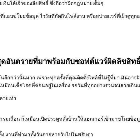
เงินให้เจ้าของลิขสิทธิ์ ซึ่งถือว่าผิดกฎหมายเต็มๆ
ี่แอบขโมยข้อมูล ไวรัสที่กัดกินไฟล์งาน หรือสปายแวร์ที่เฝ้าดูทุกอย
อันตรายที่มาพร้อมกับซอฟต์แวร์ผิดลิขสิทธิ
ึกกว่านั้นมาก เพราะทุกครั้งที่คุณติดตั้งไฟล์ที่ไม่รู้ที่มา มันอาจฝั
หมือนเชื้อโรคที่ซ่อนอยู่ในเครื่อง รอวันที่ทุกอย่างรวนจนสายเกินแ
หลายเท่า
รมเถื่อน ก็เหมือนเปิดประตูหลังบ้านให้แฮกเกอร์เข้ามาขโมยข้อมู
ทิ้ง งานที่ทำมาทั้งวันอาจหายวับไปในพริบตา