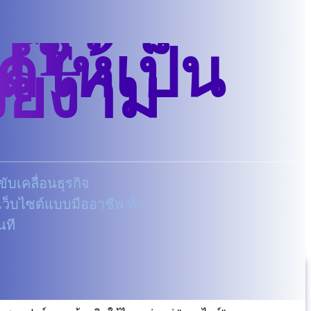
TE
์ให้เป็น
วยงาม
ับเคลื่อนธุรกิจ
ว็บไซต์แบบมืออาชีพ ทั้ง
นที