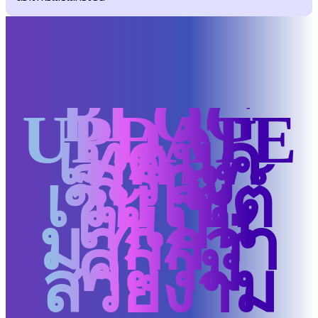
BLOG
UPDATE
เทคนิค
สร้าง
เว็บไซต์
ให้เป็น
มากกว่า
ความ
สวยงาม