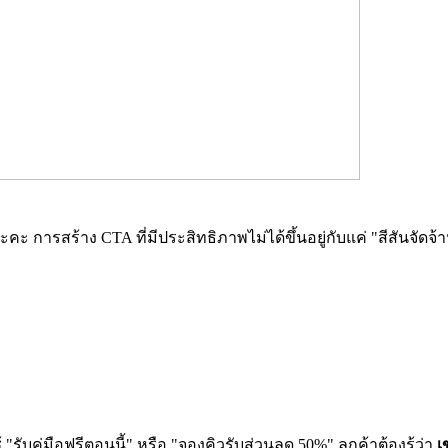
รสร้าง CTA ที่มีประสิทธิภาพไม่ได้ขึ้นอยู่กับแค่ "สีสันจัดจ้า
ช้ "รับคู่มือฟรีตอนนี้" หรือ "จองคิวรับส่วนลด 50%" ลูกค้าต้องรู้ว่า
เ