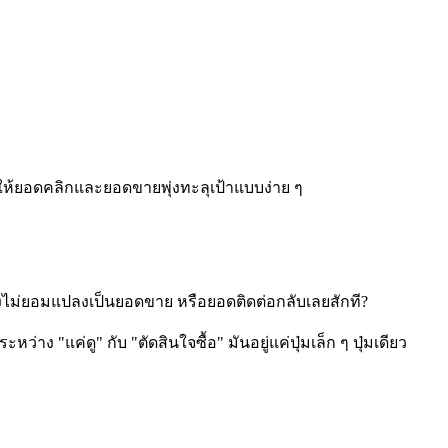
 ให้ยอดคลิกและยอดขายพุ่งทะลุเป้าแบบง่าย ๆ
ึงไม่ยอมแปลงเป็นยอดขาย หรือยอดติดต่อกลับเลยสักที?
่าง "แค่ดู" กับ "ตัดสินใจซื้อ" มันอยู่แค่ปุ่มเล็ก ๆ ปุ่มเดียว