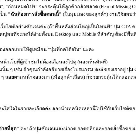
านั้น", "ก่อนหมดโปร" จะกระตุ้นให้ลูกค้ากลัวพลาด (Fear of Missing
เป็น
"ฉันต้องการสั่งซื้อตอนนี้"
(ในมุมมองของลูกค้า) งานวิจัยพบว่า
เว็บไซต์อย่างชัดเจนค่ะ (ถ้าพื้นหลังส่วนใหญ่เป็นโทนฟ้า ปุ่ม CTA ค
ญ่พอที่จะกดได้ง่ายทั้งบน Desktop และ Mobile ที่สำคัญ ต้องมีพื้นที
ต้องออกแบบให้ดูเหมือน "ปุ่มที่กดได้จริง" นะคะ
เว็บที่ผู้เข้าชมไม่ต้องเลื่อนลงไปดู (มองเห็นทันที)
วนนั้น ๆ เช่น ถ้าคุณกำลังอธิบายเรื่องโปรแกรม
ibzii
ของเราอยู่ ปุ่
 ๆ ลอยตามหน้าจอลงมา (เมื่อลูกค้าเลื่อน) ก็ช่วยกระตุ้นได้ตลอดเว
ะใส่ใจในรายละเอียดค่ะ ลองนำเทคนิคเหล่านี้ไปใช้กับเว็บไซต์ของเ
ง่ายที่สุด"
ค่ะ! ถ้าปุ่มชัดเจนและน่ากด ยอดคลิกและยอดสั่งซื้อของเว