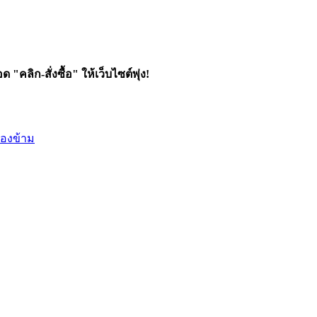
คลิก-สั่งซื้อ" ให้เว็บไซต์พุ่ง!
บมองข้าม