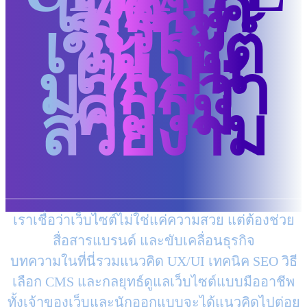
เทคนิค
สร้าง
เว็บไซต์
ให้เป็น
มากกว่า
ความ
สวยงาม
เราเชื่อว่าเว็บไซต์ไม่ใช่แค่ความสวย แต่ต้องช่วย
สื่อสารแบรนด์ และขับเคลื่อนธุรกิจ
บทความในที่นี่รวมแนวคิด UX/UI เทคนิค SEO วิธี
เลือก CMS และกลยุทธ์ดูแลเว็บไซต์แบบมืออาชีพ
ทั้งเจ้าของเว็บและนักออกแบบจะได้แนวคิดไปต่อย