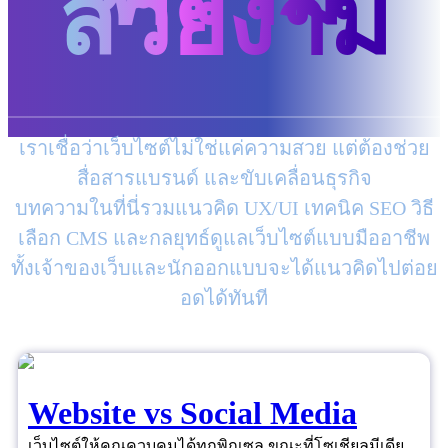
สวยงาม
เราเชื่อว่าเว็บไซต์ไม่ใช่แค่ความสวย แต่ต้องช่วย
สื่อสารแบรนด์ และขับเคลื่อนธุรกิจ
บทความในที่นี่รวมแนวคิด UX/UI เทคนิค SEO วิธี
เลือก CMS และกลยุทธ์ดูแลเว็บไซต์แบบมืออาชีพ
ทั้งเจ้าของเว็บและนักออกแบบจะได้แนวคิดไปต่อย
อดได้ทันที
Website vs Social Media
เว็บไซต์ให้คุณควบคุมได้ทุกพิกเซล ขณะที่โซเชียลมีเดีย