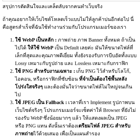
สรุปการตัดสินใจและเคล็ดลับจากคนทำเว็บจริง
ถ้าคุณอยากให้เว็บไซต์โหลดเร็วแบบไม่ให้ลูกค้าบ่นอีกต่อไป นี่
คือสูตรสำเร็จที่ฉันใช้ทำงานร่วมกับโปรแกรมเมอร์ของเรา
ใช้ WebP เป็นหลัก :
ภาพถ่าย ภาพ Banner ทั้งหมด ถ้าเป็น
ไปได้
ให้ใช้ WebP
เป็น Default เลยค่ะ มันให้ขนาดไฟล์ที่
เล็กที่สุดและคุณภาพดีเยี่ยม ทั้งยังรองรับการบีบอัดทั้งแบบ
Lossy เหมาะกับรูปถ่าย และ Lossless เหมาะกับกราฟิก
ใช้ PNG สำหรับงานเฉพาะ :
เก็บ PNG ไว้สำหรับโลโก้,
ไอคอน, หรือกราฟิกที่ซับซ้อน
ที่จำเป็นต้องใช้พื้นหลัง
โปร่งใสจริงๆ
และต้องมั่นใจว่าขนาดไฟล์ไม่ใหญ่จนเกิน
ไป
ใช้ JPEG เป็น Fallback :
เวลาที่เรา Implement รูปภาพบน
เว็บไซต์จริงๆ โปรแกรมเมอร์จะเซ็ตค่าให้ Browser ที่ยังไม่
รองรับ WebP ซึ่งน้อยมากๆ แล้ว ให้แสดงผลเป็น JPEG
หรือ PNG แทน
ดังนั้นเราต้องเ
ตรียมไฟล์ JPEG สำหรับ
ภาพถ่าย
ไว้ด้วยเสมอ
เพื่อเป็นแผนสำรอง