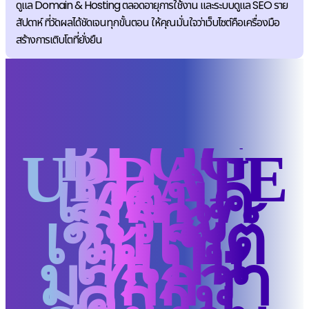
ดูแล Domain & Hosting ตลอดอายุการใช้งาน และระบบดูแล SEO ราย
สัปดาห์ ที่วัดผลได้ชัดเจนทุกขั้นตอน ให้คุณมั่นใจว่าเว็บไซต์คือเครื่องมือ
สร้างการเติบโตที่ยั่งยืน
BLOG
UPDATE
เทคนิค
สร้าง
เว็บไซต์
ให้เป็น
มากกว่า
ความ