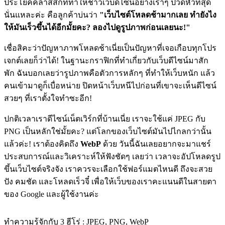
ประโยคคลาสสิกที่ทำให้ชาวเว็บดีไซน์อย่างเราๆ ปวดหัวที่สุด
นั่นแหละค่ะ คือลูกค้าบ่นว่า
"เว็บไซต์โหลดช้ามากเลย ทำยังไง
ให้มันเร็วขึ้นได้อีกมั้ยคะ? ลองไปดูรูปภาพก่อนเลยนะ!"
เชื่อสิคะว่าปัญหาภาพโหลดช้าเนี่ยเป็นปัญหาที่เจอเกือบทุกโปร
เจกต์เลยก็ว่าได้! ในฐานะกราฟิกที่ทำเกี่ยวกับเว็บดีไซน์มาสัก
พัก
ฉันบอกเลยว่ารูปภาพคือตัวการหลักๆ ที่ทำให้เว็บหนัก แล้ว
คนเข้ามาดูก็เบื่อหน่าย ปิดหน้าเว็บหนีไปก่อนที่เขาจะเห็นดีไซน์
สวยๆ ที่เราตั้งใจทำซะอีก!
ปกติเวลาเราดีไซน์เน็ตเวิร์กที่บ้านเนี่ย เราจะใช้แค่ JPEG กับ
PNG เป็นหลักใช่มั้ยคะ? แต่โลกของเว็บไซต์มันไปไกลกว่านั้น
แล้วค่ะ! เราต้องคิดถึง
WebP
ด้วย วันนี้ฉันเลยอยากจะมาแชร์
ประสบการณ์และวิเคราะห์ให้ฟังชัดๆ เลยว่า เวลาจะอัปโหลดรูป
ขึ้นเว็บไซต์จริงจัง เราควรจะเลือกใช้ฟอร์แมตไหนดี ถึงจะสวย
ปัง คมชัด และโหลดเร็วจี๋ เพื่อให้เว็บของเราคะแนนดีในสายตา
ของ Google และผู้ใช้งานค่ะ
ทำความรู้จักกับ 3 ฮีโร่ : JPEG, PNG, WebP