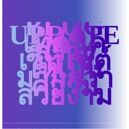
BLOG
UPDATE
เทคนิค
สร้าง
เว็บไซต์
ให้เป็น
มากกว่า
ความ
สวยงาม