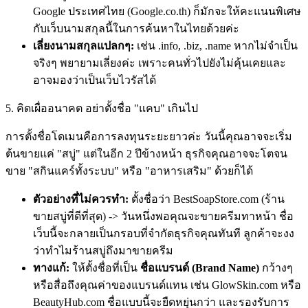
Google ประเทศไทย (Google.co.th) ก็มักจะให้คะแนนพิเศษ
กับเว็บนามสกุลนี้ในการค้นหาในไทยด้วยค่ะ
เลี่ยงนามสกุลแปลกๆ:
เช่น .info, .biz, .name หากไม่จำเป็น
จริงๆ พยายามเลี่ยงค่ะ เพราะคนทั่วไปยังไม่คุ้นเคยและ
อาจมองว่าเป็นเว็บไวรัสได้
5. คิดเผื่ออนาคต อย่าตั้งชื่อ "แคบ" เกินไป
การตั้งชื่อโดเมนคือการลงทุนระยะยาวค่ะ วันนี้คุณอาจจะเริ่ม
ต้นขายแค่ "สบู่" แต่ในอีก 2 ปีข้างหน้า ธุรกิจคุณอาจจะโตจน
ขาย "สกินแคร์ทั้งระบบ" หรือ "อาหารเสริม" ด้วยก็ได้
ตัวอย่างที่ไม่ควรทำ:
ตั้งชื่อว่า
BestSoapStore.com
(ร้าน
ขายสบู่ที่ดีที่สุด) -> วันหนึ่งพอคุณจะขายครีมทาหน้า ชื่อ
เว็บนี้จะกลายเป็นกรอบที่จำกัดธุรกิจคุณทันที ลูกค้าจะงง
ว่าทำไมร้านสบู่ถึงมาขายครีม
ทางแก้:
ให้ตั้งชื่อที่เป็น
ชื่อแบรนด์ (Brand Name)
กว้างๆ
หรือสื่อถึงคุณค่าของแบรนด์แทน เช่น
GlowSkin.com
หรือ
BeautyHub.com
ชื่อแบบนี้จะยืดหยุ่นกว่า และรองรับการ