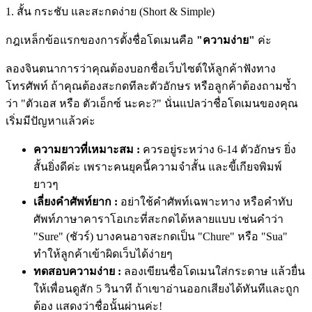
1. สั้น กระชับ และสะกดง่าย (Short & Simple)
กฎเหล็กข้อแรกของการตั้งชื่อโดเมนคือ
"ความง่าย"
ค่ะ
ลองจินตนาการว่าคุณต้องบอกชื่อเว็บไซต์ให้ลูกค้าฟังทาง
โทรศัพท์ ถ้าคุณต้องสะกดทีละตัวอักษร หรือลูกค้าต้องถามซ้ำ
ว่า "ตัวเอส หรือ ตัวเอ็กซ์ นะคะ?" นั่นแปลว่าชื่อโดเมนของคุณ
เริ่มมีปัญหาแล้วค่ะ
ความยาวที่เหมาะสม :
ควรอยู่ระหว่าง 6-14 ตัวอักษร ยิ่ง
สั้นยิ่งดีค่ะ เพราะคนยุคนี้ความจำสั้น และขี้เกียจพิมพ์
ยาวๆ
เลี่ยงคำศัพท์ยาก :
อย่าใช้คำศัพท์เฉพาะทาง หรือคำทับ
ศัพท์ภาษาคาราโอเกะที่สะกดได้หลายแบบ เช่นคำว่า
"Sure" (ชัวร์) บางคนอาจสะกดเป็น "Chure" หรือ "Sua"
ทำให้ลูกค้าเข้าผิดเว็บได้ง่ายๆ
ทดสอบความง่าย :
ลองเขียนชื่อโดเมนใส่กระดาษ แล้วยื่น
ให้เพื่อนดูสัก 5 วินาที ถ้าเขาอ่านออกเสียงได้ทันทีและถูก
ต้อง แสดงว่าชื่อนั้นผ่านค่ะ!