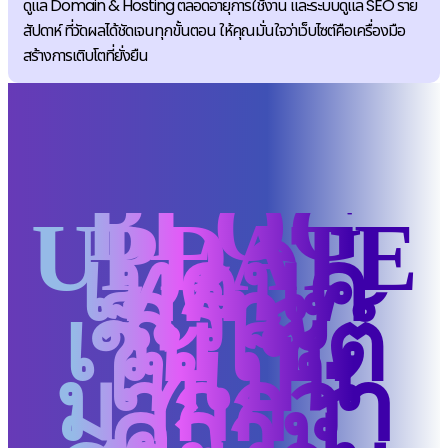
ดูแล Domain & Hosting ตลอดอายุการใช้งาน และระบบดูแล SEO ราย
สัปดาห์ ที่วัดผลได้ชัดเจนทุกขั้นตอน ให้คุณมั่นใจว่าเว็บไซต์คือเครื่องมือ
สร้างการเติบโตที่ยั่งยืน
BLOG
UPDATE
เทคนิค
สร้าง
เว็บไซต์
ให้เป็น
มากกว่า
ความ