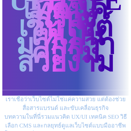
UPDATE
เทคนิค
สร้าง
เว็บไซต์
ให้เป็น
มากกว่า
ความ
สวยงาม
เราเชื่อว่าเว็บไซต์ไม่ใช่แค่ความสวย แต่ต้องช่วย
สื่อสารแบรนด์ และขับเคลื่อนธุรกิจ
บทความในที่นี่รวมแนวคิด UX/UI เทคนิค SEO วิธี
เลือก CMS และกลยุทธ์ดูแลเว็บไซต์แบบมืออาชีพ