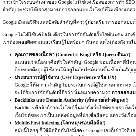
การเข้าใจระบบค้นหาของ Google ไม่ใช่แค่เรื่องของการทำ SEO หร
สำคัญ จะช่วยให้เราสามารถ
การออกแบบเว็บไซต์
ที่ไม่เพียงแต่ส
Google อัลกอริทึมและปัจจัยสำคัญที่ควรรู้ก่อนเริ่ม การออกแบบเว
Google ไม่ได้ใช้แค่ปัจจัยเดียวในการจัดอันดับเว็บไซต์นะคะ แต่เ
เราต้องคอยติดตามและเรียนรู้ไปพร้อมๆ กันค่ะ แต่ไม่ต้องกังวลไปค่
คุณภาพของเนื้อหา (Content is King! หรือ Queen ดีนะ?)
แน่นอนว่าเนื้อหาคือหัวใจสำคัญ! Google ชอบเนื้อหาที่มีคุณ
ดีจะช่วยดึงดูดผู้ใช้งานให้อยู่ในเว็บไซต์นานขึ้น ซึ่งเป็นสั
ประสบการณ์ผู้ใช้งาน (User Experience หรือ UX)
Google ให้ความสำคัญกับประสบการณ์ผู้ใช้งานมากๆ ค่ะ เว็บไ
จะได้รับการจัดอันดับที่ดีกว่า นั่นหมายความว่า
การออกแบบ
Backlinks และ Domain Authority (เส้นสายก็สำคัญนะ!)
Backlinks คือลิงก์จากเว็บไซต์อื่นมายังเว็บไซต์ของเรา ยิ่งเ
เว็บไซต์ของเราเป็นแหล่งข้อมูลที่น่าเชื่อถือค่ะ แต่ระวังเ
Mobile-First Indexing (โลกหมุนรอบมือถือ!)
สมัยนี้ใครๆ ก็ใช้มือถือกันใช่มั้ยคะ? Google เองก็เข้าใจดี