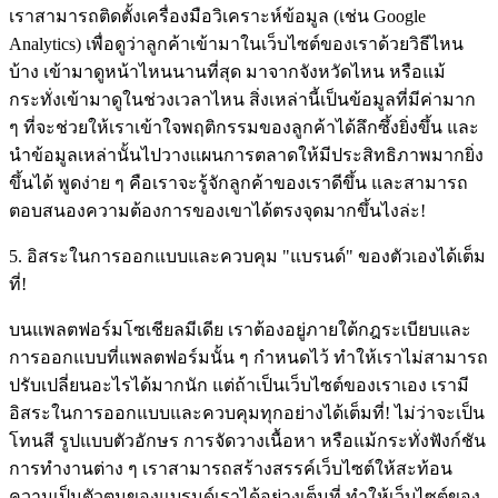
เราสามารถติดตั้งเครื่องมือวิเคราะห์ข้อมูล (เช่น Google
Analytics) เพื่อดูว่าลูกค้าเข้ามาในเว็บไซต์ของเราด้วยวิธีไหน
บ้าง เข้ามาดูหน้าไหนนานที่สุด มาจากจังหวัดไหน หรือแม้
กระทั่งเข้ามาดูในช่วงเวลาไหน สิ่งเหล่านี้เป็นข้อมูลที่มีค่ามาก
ๆ ที่จะช่วยให้เราเข้าใจพฤติกรรมของลูกค้าได้ลึกซึ้งยิ่งขึ้น และ
นำข้อมูลเหล่านั้นไปวางแผนการตลาดให้มีประสิทธิภาพมากยิ่ง
ขึ้นได้ พูดง่าย ๆ คือเราจะรู้จักลูกค้าของเราดีขึ้น และสามารถ
ตอบสนองความต้องการของเขาได้ตรงจุดมากขึ้นไงล่ะ!
5. อิสระในการออกแบบและควบคุม "แบรนด์" ของตัวเองได้เต็ม
ที่!
บนแพลตฟอร์มโซเชียลมีเดีย เราต้องอยู่ภายใต้กฎระเบียบและ
การออกแบบที่แพลตฟอร์มนั้น ๆ กำหนดไว้ ทำให้เราไม่สามารถ
ปรับเปลี่ยนอะไรได้มากนัก แต่ถ้าเป็นเว็บไซต์ของเราเอง เรามี
อิสระในการออกแบบและควบคุมทุกอย่างได้เต็มที่! ไม่ว่าจะเป็น
โทนสี รูปแบบตัวอักษร การจัดวางเนื้อหา หรือแม้กระทั่งฟังก์ชัน
การทำงานต่าง ๆ เราสามารถสร้างสรรค์เว็บไซต์ให้สะท้อน
ความเป็นตัวตนของแบรนด์เราได้อย่างเต็มที่ ทำให้เว็บไซต์ของ