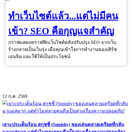
ทำเว็บไซต์แล้ว...แต่ไม่มีคน
เข้า? SEO คือกุญแจสำคัญ
กราฟแสดงทราฟฟิกเว็บไซต์หลังปรับปรุง SEO จากเว็บ
ร้างกลายเป็นเว็บรุ่ง เมื่อคุณเข้าใจการทำงานของเสิร์ช
เอนจิน และใช้ให้เป็นประโยชน์
12
ก.ค.
2569
เจาะประเด็นร้อน สกุชชี่ (Squishy) ของเล่นคลายเครียดที่กลับ
มาแมสมาก แต่ทำไมหลายคนถึงเป็นห่วงเรื่องความปลอดภัย?