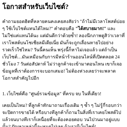
โอกาสสำหรับเว็บไซต์?
คำถามยอดฮิตที่หลายคนคงเคยสงสัยว่า "ถ้าไม่มีเวลาโพสต์บ่อย
ๆ ใช้เว็บไซต์แทนได้ไหม?" คำตอบคือ
"ได้สบายมาก!"
และ
ไม่ใช่แค่แทนได้นะ แต่มันดีกว่าด้วยซ้ำ! ลองนึกภาพดูสิว่าเวลาที่
เราโพสต์บนโซเชียลมีเดียเนี่ย มันก็จะถูกเลื่อนหายไปอย่าง
รวดเร็วใช่ไหม? วันนี้คนเห็น พรุ่งนี้ก็หาไม่เจอแล้ว แต่ถ้าเป็น
เว็บไซต์…มันเหมือนกับการมีหน้าร้านออนไลน์ที่เปิดตลอด 24
ชั่วโมง 7 วันต่อสัปดาห์ ไม่ว่าลูกค้าจะเข้ามาตอนไหน เขาก็เจอ
ข้อมูลที่เราต้องการจะบอกเสมอ! ไม่ต้องห่วงเลยว่าจะพลาด
โอกาสสำคัญไปอีก
1. เว็บไซต์คือ "ศูนย์รวมข้อมูล" ที่ครบ จบ ในที่เดียว!
เคยเป็นไหม? ที่ลูกค้าทักมาถามเรื่องเดิม ๆ ซ้ำ ๆ ไม่รู้กี่รอบกว่า
จะปิดการขายได้ หรือบางทีลูกค้าก็ถามในสิ่งที่เราเคยโพสต์ไป
แล้วจนบางทีเราก็เหนื่อยที่จะต้องคอยตอบ วนไปวนมาอยู่แบบ
นั้น? ปัญหาเหล่านี้จะหมดไปเลย ถ้าเรามีเว็บไซต์!