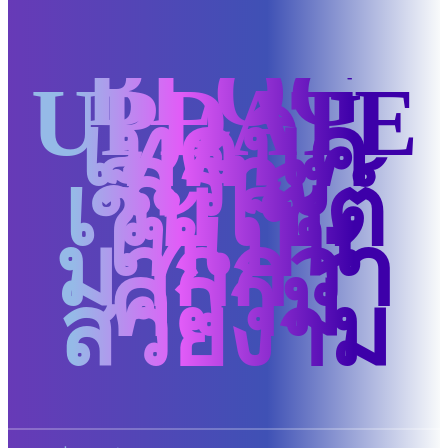
BLOG
UPDATE
เทคนิค
สร้าง
เว็บไซต์
ให้เป็น
มากกว่า
ความ
สวยงาม