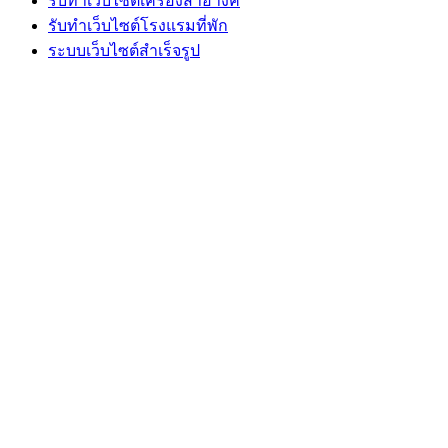
รับทำเว็บไซต์เครื่องสำอางค์
รับทำเว็บไซต์โรงแรมที่พัก
ระบบเว็บไซต์สำเร็จรูป