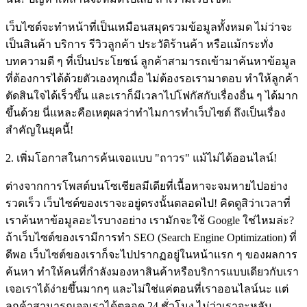
เว็บไซต์จะทำหน้าที่เป็นเหมือนสมุดรวมข้อมูลทั้งหมด ไม่ว่าจะ
เป็นสินค้า บริการ รีวิวลูกค้า ประวัติร้านค้า หรือแม้กระทั่ง
บทความดี ๆ ที่เป็นประโยชน์ ลูกค้าสามารถเข้ามาค้นหาข้อมูล
ที่ต้องการได้ด้วยตัวเองทุกเมื่อ ไม่ต้องรอเรามาตอบ ทำให้ลูกค้า
ตัดสินใจได้เร็วขึ้น และเราก็มีเวลาไปโฟกัสกับเรื่องอื่น ๆ ได้มาก
ขึ้นด้วย นี่แหละคือเหตุผลว่าทำไมการ
ทำเว็บไซต์
ถึงเป็นเรื่อง
สำคัญในยุคนี้!
2. เพิ่มโอกาสในการค้นเจอแบบ "ถาวร" แม้ไม่ได้ออนไลน์!
ต่างจากการโพสต์บนโซเชียลมีเดียที่เนื้อหาจะจมหายไปอย่าง
รวดเร็ว เว็บไซต์ของเราจะอยู่ตรงนั้นตลอดไป! คิดดูสิว่าเวลาที่
เราค้นหาข้อมูลอะไรบางอย่าง เรามักจะใช้ Google ใช่ไหมล่ะ?
ถ้าเว็บไซต์ของเรามีการทำ SEO (Search Engine Optimization) ที่
ดีพอ เว็บไซต์ของเราก็จะไปปรากฏอยู่ในหน้าแรก ๆ ของผลการ
ค้นหา ทำให้คนที่กำลังมองหาสินค้าหรือบริการแบบเดียวกับเรา
เจอเราได้ง่ายขึ้นมากๆ และไม่ใช่แค่ตอนที่เราออนไลน์นะ แต่
ลูกค้าสามารถเจอเราได้ตลอด 24 ชั่วโมง ไม่ว่าเราจะหลับ