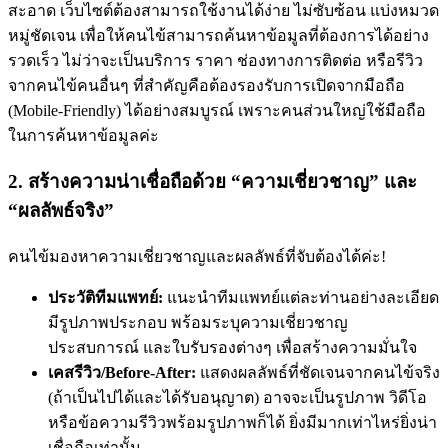
สะอาด เว็บไซต์ต้องสามารถใช้งานได้ง่าย ไม่ซับซ้อน แบ่งหมวด
หมู่ชัดเจน เพื่อให้คนไข้สามารถค้นหาข้อมูลที่ต้องการได้อย่าง
รวดเร็ว ไม่ว่าจะเป็นบริการ ราคา ช่องทางการติดต่อ หรือรีวิว
จากคนไข้คนอื่นๆ ที่สำคัญคือต้องรองรับการเปิดจากมือถือ
(Mobile-Friendly) ได้อย่างสมบูรณ์ เพราะคนส่วนใหญ่ใช้มือถือ
ในการค้นหาข้อมูลค่ะ
2. สร้างความน่าเชื่อถือด้วย “ความเชี่ยวชาญ” และ
“ผลลัพธ์จริง”
คนไข้มองหาความเชี่ยวชาญและผลลัพธ์ที่จับต้องได้ค่ะ!
ประวัติทีมแพทย์:
แนะนำทีมแพทย์แต่ละท่านอย่างละเอียด
มีรูปภาพประกอบ พร้อมระบุความเชี่ยวชาญ
ประสบการณ์ และใบรับรองต่างๆ เพื่อสร้างความมั่นใจ
เคสรีวิว/Before-After:
แสดงผลลัพธ์ที่ชัดเจนจากคนไข้จริง
(ถ้าเป็นไปได้และได้รับอนุญาต) อาจจะเป็นรูปภาพ วิดีโอ
หรือข้อความรีวิวพร้อมรูปภาพก็ได้ ยิ่งมีมากเท่าไหร่ยิ่งน่า
เชื่อถือเท่านั้น