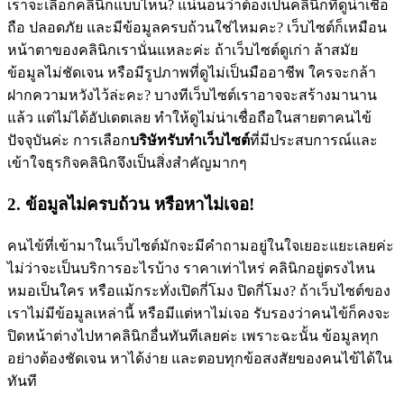
เราจะเลือกคลินิกแบบไหน? แน่นอนว่าต้องเป็นคลินิกที่ดูน่าเชื่อ
ถือ ปลอดภัย และมีข้อมูลครบถ้วนใช่ไหมคะ? เว็บไซต์ก็เหมือน
หน้าตาของคลินิกเรานั่นแหละค่ะ ถ้าเว็บไซต์ดูเก่า ล้าสมัย
ข้อมูลไม่ชัดเจน หรือมีรูปภาพที่ดูไม่เป็นมืออาชีพ ใครจะกล้า
ฝากความหวังไว้ล่ะคะ? บางทีเว็บไซต์เราอาจจะสร้างมานาน
แล้ว แต่ไม่ได้อัปเดตเลย ทำให้ดูไม่น่าเชื่อถือในสายตาคนไข้
ปัจจุบันค่ะ การเลือก
บริษัทรับทำเว็บไซต์
ที่มีประสบการณ์และ
เข้าใจธุรกิจคลินิกจึงเป็นสิ่งสำคัญมากๆ
2. ข้อมูลไม่ครบถ้วน หรือหาไม่เจอ!
คนไข้ที่เข้ามาในเว็บไซต์มักจะมีคำถามอยู่ในใจเยอะแยะเลยค่ะ
ไม่ว่าจะเป็นบริการอะไรบ้าง ราคาเท่าไหร่ คลินิกอยู่ตรงไหน
หมอเป็นใคร หรือแม้กระทั่งเปิดกี่โมง ปิดกี่โมง? ถ้าเว็บไซต์ของ
เราไม่มีข้อมูลเหล่านี้ หรือมีแต่หาไม่เจอ รับรองว่าคนไข้ก็คงจะ
ปิดหน้าต่างไปหาคลินิกอื่นทันทีเลยค่ะ เพราะฉะนั้น ข้อมูลทุก
อย่างต้องชัดเจน หาได้ง่าย และตอบทุกข้อสงสัยของคนไข้ได้ใน
ทันที