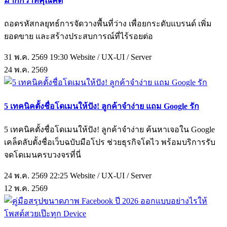
มากกว่าที่คุณคิด
ถอดรหัสกลยุทธ์การจัดวางพื้นที่ว่าง เพื่อยกระดับแบรนด์ เพิ่ม
ยอดขาย และสร้างประสบการณ์ที่ไร้รอยต่อ
31 พ.ค. 2569 19:30
Website / UX-UI / Server
24
พ.ค.
2569
5 เทคนิคตั้งชื่อโดเมนให้ปัง! ลูกค้าจำง่าย แถม Google รัก
5 เทคนิคตั้งชื่อโดเมนให้ปัง! ลูกค้าจำง่าย ค้นหาเจอใน Google
เคล็ดลับตั้งชื่อเว็บฉบับมือโปร ช่วยธุรกิจโตไว พร้อมบริการรับ
จดโดเมนครบวงจรที่นี่
24 พ.ค. 2569 22:25
Website / UX-UI / Server
12
พ.ค.
2569