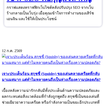
กราฟแสดงทราฟฟิกเว็บไซต์หลังปรับปรุง SEO จากเว็บ
ร้างกลายเป็นเว็บรุ่ง เมื่อคุณเข้าใจการทำงานของเสิร์ช
เอนจิน และใช้ให้เป็นประโยชน์
12
ก.ค.
2569
เจาะประเด็นร้อน สกุชชี่ (Squishy) ของเล่นคลายเครียดที่กลับ
มาแมสมาก แต่ทำไมหลายคนถึงเป็นห่วงเรื่องความปลอดภัย?
เบื้องหลังความน่ารักกลับมีทั้งประเด็นด้านความปลอดภัยและ
ผลกระทบต่อสิ่งแวดล้อมที่กำลังถูกพูดถึง สกุชชี่เป็นของเล่นที่
ช่วยเยียวยาความเครียด หรือกำลังกลายเป็นขยะอีกประเภทที่