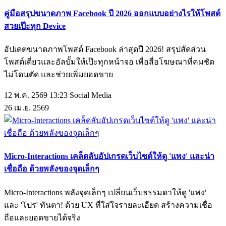
คู่มือสรุปขนาดภาพ Facebook ปี 2026 ออกแบบอย่างไรให้โพสต์
สวยเป๊ะทุก Device
อัปเดตขนาดภาพโพสต์ Facebook ล่าสุดปี 2026! สรุปสัดส่วน
โพสต์เดี่ยวและอัลบั้มให้เป๊ะทุกหน้าจอ เพื่อสื่อโฆษณาที่คมชัด
ไม่โดนตัด และช่วยเพิ่มยอดขาย
12 พ.ค. 2569 13:23
Social Media
26
เม.ย.
2569
Micro-Interactions เคล็ดลับอัปเกรดเว็บไซต์ให้ดู 'แพง' และน่า
เชื่อถือ ด้วยพลังของจุดเล็กๆ
Micro-Interactions พลังจุดเล็กๆ เปลี่ยนเว็บธรรมดาให้ดู 'แพง'
และ 'โปร' ทันตา! ด้วย UX ที่ใส่ใจรายละเอียด สร้างความเชื่อ
ถือและยอดขายได้จริง