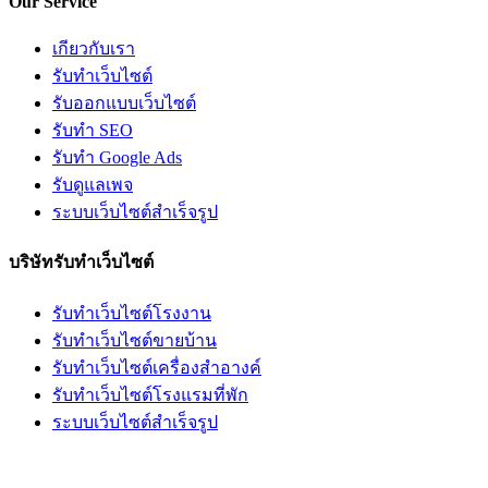
Our Service
เกียวกับเรา
รับทำเว็บไซต์
รับออกแบบเว็บไซต์
รับทำ SEO
รับทำ Google Ads
รับดูแลเพจ
ระบบเว็บไซต์สำเร็จรูป
บริษัทรับทำเว็บไซต์
รับทำเว็บไซต์โรงงาน
รับทำเว็บไซต์ขายบ้าน
รับทำเว็บไซต์เครื่องสำอางค์
รับทำเว็บไซต์โรงแรมที่พัก
ระบบเว็บไซต์สำเร็จรูป