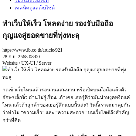
โปรโมทเว็บไซต์
เทคนิคดูแลเว็บไซต์
ทำเว็บให้เร็ว โหลดง่าย รองรับมือถือ
กุญแจสู่ยอดขายที่พุ่งทะลุ
https://www.ib.co.th/article/921
28 ก.ย. 2568 08:00
Website / UX-UI / Server
กดเข้าเว็บไหนแล้วรอนานแสนนาน หรือเปิดบนมือถือแล้วตัว
อักษรเล็กจิ๋ว อ่านไม่รู้เรื่อง...ถ้าเคย เธอรู้ดีว่ามันน่าหงุดหงิดแค่
ไหน แล้วถ้าลูกค้าของเธอรู้สึกแบบนั้นล่ะ? วันนี้เราจะมาคุยกัน
ว่าทำไม “ความเร็ว” และ “ความสะดวก” บนเว็บไซต์ถึงสำคัญ
กว่าที่คิด