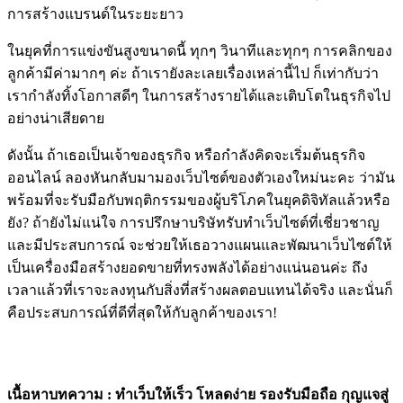
การสร้างแบรนด์ในระยะยาว
ในยุคที่การแข่งขันสูงขนาดนี้ ทุกๆ วินาทีและทุกๆ การคลิกของ
ลูกค้ามีค่ามากๆ ค่ะ ถ้าเรายังละเลยเรื่องเหล่านี้ไป ก็เท่ากับว่า
เรากำลังทิ้งโอกาสดีๆ ในการสร้างรายได้และเติบโตในธุรกิจไป
อย่างน่าเสียดาย
ดังนั้น ถ้าเธอเป็นเจ้าของธุรกิจ หรือกำลังคิดจะเริ่มต้นธุรกิจ
ออนไลน์ ลองหันกลับมามองเว็บไซต์ของตัวเองใหม่นะคะ ว่ามัน
พร้อมที่จะรับมือกับพฤติกรรมของผู้บริโภคในยุคดิจิทัลแล้วหรือ
ยัง? ถ้ายังไม่แน่ใจ การปรึกษาบริษัทรับทำเว็บไซต์ที่เชี่ยวชาญ
และมีประสบการณ์ จะช่วยให้เธอวางแผนและพัฒนาเว็บไซต์ให้
เป็นเครื่องมือสร้างยอดขายที่ทรงพลังได้อย่างแน่นอนค่ะ ถึง
เวลาแล้วที่เราจะลงทุนกับสิ่งที่สร้างผลตอบแทนได้จริง และนั่นก็
คือประสบการณ์ที่ดีที่สุดให้กับลูกค้าของเรา!
เนื้อหาบทความ : ทำเว็บให้เร็ว โหลดง่าย รองรับมือถือ กุญแจสู่