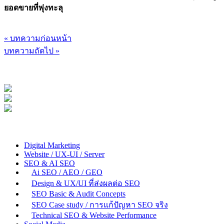
ยอดขายที่พุ่งทะลุ
« บทความก่อนหน้า
บทความถัดไป »
Digital Marketing
Website / UX-UI / Server
SEO & AI SEO
Ai SEO / AEO / GEO
Design & UX/UI ที่ส่งผลต่อ SEO
SEO Basic & Audit Concepts
SEO Case study / การแก้ปัญหา SEO จริง
Technical SEO & Website Performance