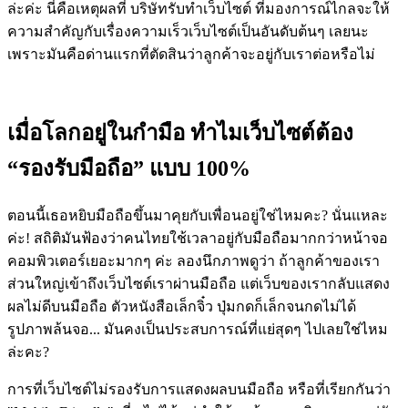
ล่ะค่ะ นี่คือเหตุผลที่ บริษัทรับทำเว็บไซต์ ที่มองการณ์ไกลจะให้
ความสำคัญกับเรื่องความเร็วเว็บไซต์เป็นอันดับต้นๆ เลยนะ
เพราะมันคือด่านแรกที่ตัดสินว่าลูกค้าจะอยู่กับเราต่อหรือไม่
เมื่อโลกอยู่ในกำมือ ทำไมเว็บไซต์ต้อง
“รองรับมือถือ” แบบ 100%
ตอนนี้เธอหยิบมือถือขึ้นมาคุยกับเพื่อนอยู่ใช่ไหมคะ? นั่นแหละ
ค่ะ! สถิติมันฟ้องว่าคนไทยใช้เวลาอยู่กับมือถือมากกว่าหน้าจอ
คอมพิวเตอร์เยอะมากๆ ค่ะ ลองนึกภาพดูว่า ถ้าลูกค้าของเรา
ส่วนใหญ่เข้าถึงเว็บไซต์เราผ่านมือถือ แต่เว็บของเรากลับแสดง
ผลไม่ดีบนมือถือ ตัวหนังสือเล็กจิ๋ว ปุ่มกดก็เล็กจนกดไม่ได้
รูปภาพล้นจอ... มันคงเป็นประสบการณ์ที่แย่สุดๆ ไปเลยใช่ไหม
ล่ะคะ?
การที่เว็บไซต์ไม่รองรับการแสดงผลบนมือถือ หรือที่เรียกกันว่า