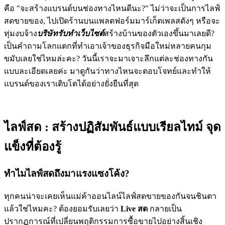
คือ "จะสร้างแบรนด์บนช่องทางไหนดีนะ?" ไม่ว่าจะเป็นการไลฟ์
สดขายของ, ไปเปิดร้านบนแพลตฟอร์มมาร์เก็ตเพลสดังๆ หรือจะ
ทุ่มงบจ้าง
บริษัทรับทำเว็บไซต์
สร้างบ้านของตัวเองขึ้นมาเลยดี?
เป็นคำถามโลกแตกที่ทำเอาเจ้าของธุรกิจมือใหม่หลายคนกุม
ขมับเลยใช่ไหมล่ะคะ? วันนี้เราจะมาเจาะลึกแต่ละช่องทางกัน
แบบละเอียดเลยค่ะ มาดูกันว่าทางไหนจะตอบโจทย์และทำให้
แบรนด์ของเราเติบโตได้อย่างยั่งยืนที่สุด
ไลฟ์สด : สร้างปฏิสัมพันธ์แบบเรียลไทม์ จุด
แข็งที่ต้องรู้
ทำไมไลฟ์สดถึงมาแรงแซงโค้ง?
ทุกคนน่าจะเคยเห็นแม่ค้าออนไลน์ไลฟ์สดขายของกันจนชินตา
แล้วใช่ไหมคะ? ต้องยอมรับเลยว่า
Live สด
กลายเป็น
ปรากฏการณ์ที่เปลี่ยนพฤติกรรมการซื้อขายไปอย่างสิ้นเชิง