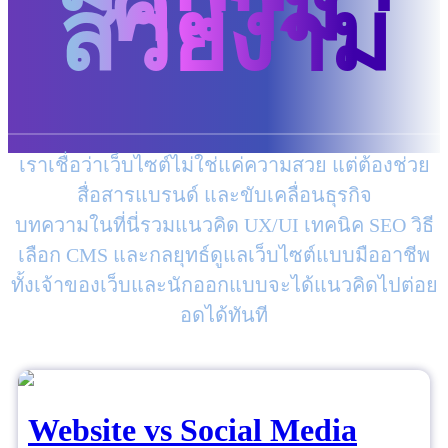
ความ
สวยงาม
เราเชื่อว่าเว็บไซต์ไม่ใช่แค่ความสวย แต่ต้องช่วย
สื่อสารแบรนด์ และขับเคลื่อนธุรกิจ
บทความในที่นี่รวมแนวคิด UX/UI เทคนิค SEO วิธี
เลือก CMS และกลยุทธ์ดูแลเว็บไซต์แบบมืออาชีพ
ทั้งเจ้าของเว็บและนักออกแบบจะได้แนวคิดไปต่อย
อดได้ทันที
Website vs Social Media