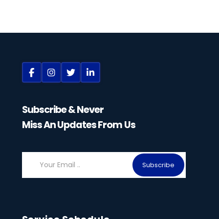
Subscribe & Never
Miss An Updates From Us
Subscribe