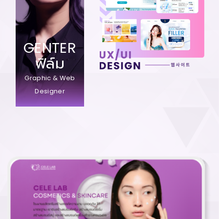
GENTER
ฟิล์ม
Graphic & Web
Designer