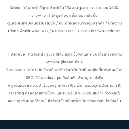
ไม่ใช่แค่ "เว็บไซต์" ที่คุณได้ แต่เป็น "ทีมงานดูแลการตลาดออนไลน์มือ
อาชีพ" มาทำให้ธุระกิจน่าเชื่อถือมากยิ่งขึ้น
ดูแลอับเดทแบนเนอร์โปรโมชั่น / อับเดทผลงานการดูแลลูกค้า / บทความ
เนื้อหาเพื่อเพิ่มพลัง SEO / ผ่านระบบ iBZII D-CMS ที่เราพัฒนาขึ้นเอง
IT Believe Thailand : ผู้ช่วย SME สร้างเว็บไซต์และระบบ ให้ธุรกิจของคุณ
พุ่งทะยานสู่โลกออนไลน์!
ด้วยประสบการณ์กว่า 10 ปี เราคือบริษัทรับทำเว็บไซต์มืออาชีพ ที่การันตีผลลัพธ์
SEO ให้เว็บไซต์ของคุณ ติดอันดับ Google ได้จริง
พิสูจน์แล้วจากความสำเร็จของลูกค้ากว่า 100 เว็บ! พร้อมดูแล Domain &
Hosting ตลอดอายุการใช้งาน และระบบดูแล SEO รายสัปดาห์ ที่วัดผลได้
ชัดเจนทุกขั้นตอน ให้คุณมั่นใจว่าเว็บไซต์คือเครื่องมือสร้างการเติบโตที่ยั่งยืน