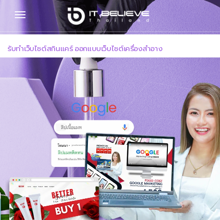
รับทำเว็บไซต์สกินแคร์ ออกแบบเว็บไซต์เครื่องสำอาง