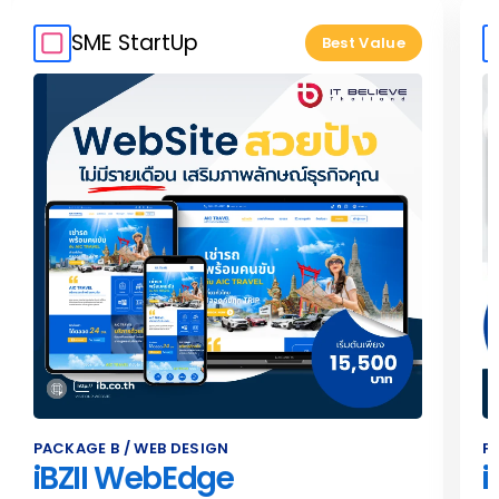
SME StartUp
Best Value
PACKAGE
B
/ WEB DESIGN
P
iBZII WebEdge
i