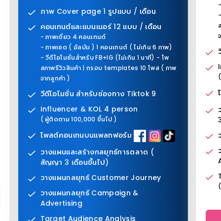
-
ภาพ Cover page 1 รูปแบบ / เดือน
-
คอนเทนต์และแบนเนอร์ 12 แบบ / เดือน
ส
จ
- ภาพเดี่ยว 4 คอนเทนต์
- ภาพเซต ( อัลบัม ) 1 คอนเทนต์ ( ไม่เกิน 6 ภาพ)
- วีดีโอโมชั่นสำหรับ FB+IG (ไม่เกิน 1 นาที) - โพ
สภาพรีวิวสินค้า | กรอบ templates 10 โพส ( ภาพ
(
จากลูกค้า )
วีดีโอโมชั่น สำหรับช่องทาง Tiktok 9
Influencer & KOL 4 person
3
( ผู้ติดตาม 100,000 ขึ้นไป )
โพสต์คอนเทนบนแพลทฟอร์ม
วางแผนและสร้างกลยุทธ์การตลาด (
สัญญา 3 เดือนขึ้นไป)
วางแผนกลยุทธ์ Customer Journey
วางแผนกลยุทธ์ Campaign &
Advertising
Target Audience Analysis