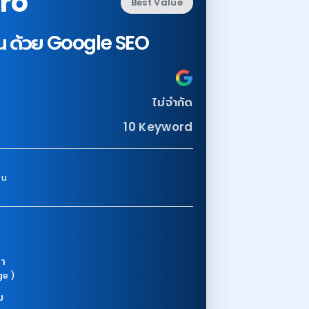
ro
Best Value
ืน ด้วย Google SEO
ไม่จำกัด
10 Keyword
อน
ษา
ge )
ม