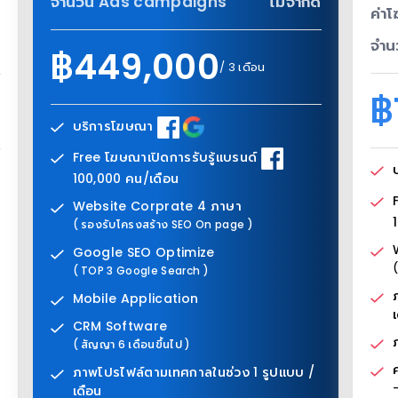
จำนวน Ads campaigns
ไม่จำกัด
ค่า
น
จำน
ด
฿449,000
/ 3 เดือน
฿
บริการโฆษณา
Free โฆษณาเปิดการรับรู้แบรนด์
100,000 คน/เดือน
Website Corprate 4 ภาษา
( รองรับโครงสร้าง SEO On page )
Google SEO Optimize
( TOP 3 Google Search )
Mobile Application
CRM Software
( สัญญา 6 เดือนขึ้นไป )
ภาพโปรไฟล์ตามเทศกาลในช่วง 1 รูปแบบ /
-
เดือน