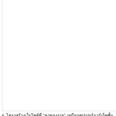
6. โครงสร้างเว็บไซต์ที่ "หาของง่าย" เหมือนซุปเปอร์มาร์เก็ตชั้น