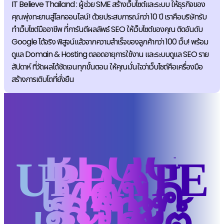
IT Believe Thailand : ผู้ช่วย SME สร้างเว็บไซต์และระบบ ให้ธุรกิจของ
คุณพุ่งทะยานสู่โลกออนไลน์! ด้วยประสบการณ์กว่า 10 ปี เราคือบริษัทรับ
ทำเว็บไซต์มืออาชีพ ที่การันตีผลลัพธ์ SEO ให้เว็บไซต์ของคุณ ติดอันดับ
Google ได้จริง พิสูจน์แล้วจากความสำเร็จของลูกค้ากว่า 100 เว็บ! พร้อม
ดูแล Domain & Hosting ตลอดอายุการใช้งาน และระบบดูแล SEO ราย
สัปดาห์ ที่วัดผลได้ชัดเจนทุกขั้นตอน ให้คุณมั่นใจว่าเว็บไซต์คือเครื่องมือ
สร้างการเติบโตที่ยั่งยืน
BLOG
UPDATE
เทคนิค
สร้าง