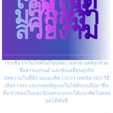
เว็บไซต์
ให้เป็น
มากกว่า
ความ
สวยงาม
เราเชื่อว่าเว็บไซต์ไม่ใช่แค่ความสวย แต่ต้องช่วย
สื่อสารแบรนด์ และขับเคลื่อนธุรกิจ
บทความในที่นี่รวมแนวคิด UX/UI เทคนิค SEO วิธี
เลือก CMS และกลยุทธ์ดูแลเว็บไซต์แบบมืออาชีพ
ทั้งเจ้าของเว็บและนักออกแบบจะได้แนวคิดไปต่อย
อดได้ทันที