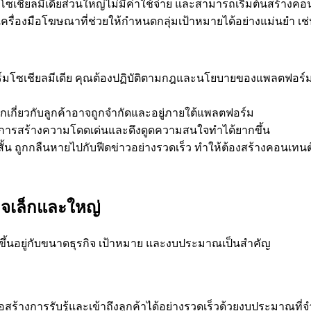
เชียลมีเดียส่วนใหญ่ไม่มีค่าใช้จ่าย และสามารถเริ่มต้นสร้างคอน
ีเครื่องมือโฆษณาที่ช่วยให้กำหนดกลุ่มเป้าหมายได้อย่างแม่นยำ 
์มโซเชียลมีเดีย คุณต้องปฏิบัติตามกฎและนโยบายของแพลตฟอร์ม 
ลึกเกี่ยวกับลูกค้าอาจถูกจำกัดและอยู่ภายใต้แพลตฟอร์ม
ให้การสร้างความโดดเด่นและดึงดูดความสนใจทำได้ยากขึ้น
ั้น ถูกกลืนหายไปกับฟีดข่าวอย่างรวดเร็ว ทำให้ต้องสร้างคอนเทนต์ใ
ิจเล็กและใหญ่
้น ขึ้นอยู่กับขนาดธุรกิจ เป้าหมาย และงบประมาณเป็นสำคัญ
ื่อสร้างการรับรู้และเข้าถึงลูกค้าได้อย่างรวดเร็วด้วยงบประมาณที่