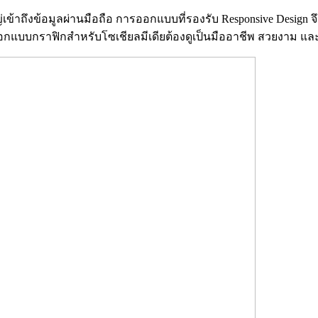
เข้าถึงข้อมูลผ่านมือถือ การออกแบบที่รองรับ Responsive Design จึงเ
อกแบบกราฟิกสำหรับโซเชียลมีเดียต้องดูเป็นมืออาชีพ สวยงาม 