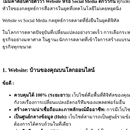
ไม่มีคำตอบตายตัวว่า Website หรือ Social Media ดีกว่ากัน
ทุกแพล
หัวใจของกลยุทธ์การสื่อสารในยุคที่เทคโนโลยีไม่เคยหยุดนิ่ง
Website vs Social Media กลยุทธ์การตลาดที่ยั่งยืนในยุคดิจิทัล
ในโลกการตลาดปัจจุบันที่เปลี่ยนแปลงอย่างรวดเร็ว การเลือกระ
ธุรกิจอย่างมหาศาล ในฐานะนักการตลาดที่เข้าใจการสร้างแบรนด์
ธุรกิจทุกขนาด
1. Website: บ้านของคุณบนโลกออนไลน์
ข้อดี :
ควบคุมได้ 100% (ระยะยาว):
เว็บไซต์คือพื้นที่ดิจิทัลขอ
กังวลเรื่องการเปลี่ยนแปลงอัลกอริทึมของแพลตฟอร์มอื่น
สร้างความน่าเชื่อถือและภาพลักษณ์มืออาชีพ:
การมีเว็บไซ
เป็นศูนย์กลางข้อมูล (Hub):
เว็บไซต์สามารถเป็นศูนย์รวมข้อ
ต้องการได้ครบถ้วนในที่เดียว