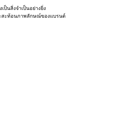
ป็นสิ่งจำเป็นอย่างยิ่ง
และสะท้อนภาพลักษณ์ของแบรนด์