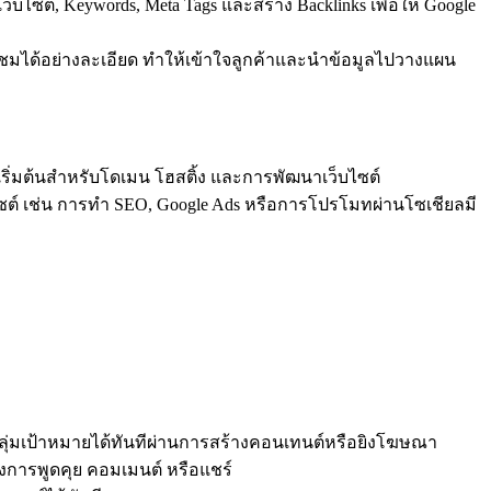
ไซต์, Keywords, Meta Tags และสร้าง Backlinks เพื่อให้ Google
้เข้าชมได้อย่างละเอียด ทำให้เข้าใจลูกค้าและนำข้อมูลไปวางแผน
ริ่มต้นสำหรับโดเมน โฮสติ้ง และการพัฒนาเว็บไซต์
ซต์ เช่น การทำ SEO, Google Ads หรือการโปรโมทผ่านโซเชียลมี
กลุ่มเป้าหมายได้ทันทีผ่านการสร้างคอนเทนต์หรือยิงโฆษณา
งการพูดคุย คอมเมนต์ หรือแชร์