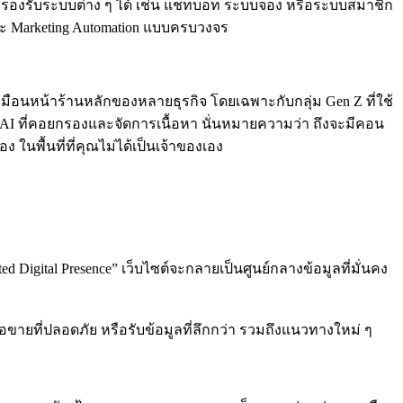
ื่น รองรับระบบต่าง ๆ ได้ เช่น แชทบอท ระบบจอง หรือระบบสมาชิก
 และ Marketing Automation แบบครบวงจร
หมือนหน้าร้านหลักของหลายธุรกิจ โดยเฉพาะกับกลุ่ม Gen Z ที่ใช้
อ AI ที่คอยกรองและจัดการเนื้อหา นั่นหมายความว่า ถึงจะมีคอน
 ในพื้นที่ที่คุณไม่ได้เป็นเจ้าของเอง
d Digital Presence” เว็บไซต์จะกลายเป็นศูนย์กลางข้อมูลที่มั่นคง
้อขายที่ปลอดภัย หรือรับข้อมูลที่ลึกกว่า รวมถึงแนวทางใหม่ ๆ