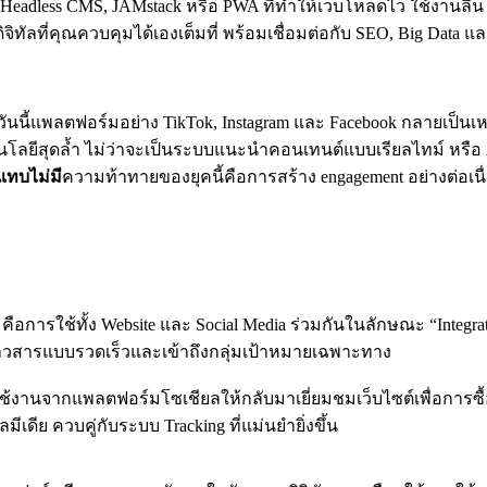
ง Headless CMS, JAMstack หรือ PWA ที่ทำให้เว็บโหลดไว ใช้งานล
ิจิทัลที่คุณควบคุมได้เองเต็มที่ พร้อมเชื่อมต่อกับ SEO, Big Data
วันนี้แพลตฟอร์มอย่าง TikTok, Instagram และ Facebook กลายเป็นเ
ทคโนโลยีสุดล้ำ ไม่ว่าจะเป็นระบบแนะนำคอนเทนต์แบบเรียลไทม์ หรื
็แทบไม่มี
ความท้าทายของยุคนี้คือการสร้าง engagement อย่างต่อเนื่อง
ือการใช้ทั้ง Website และ Social Media ร่วมกันในลักษณะ “Integrate
ข่าวสารแบบรวดเร็วและเข้าถึงกลุ่มเป้าหมายเฉพาะทาง
ู้ใช้งานจากแพลตฟอร์มโซเชียลให้กลับมาเยี่ยมชมเว็บไซต์เพื่อการซื
เดีย ควบคู่กับระบบ Tracking ที่แม่นยำยิ่งขึ้น