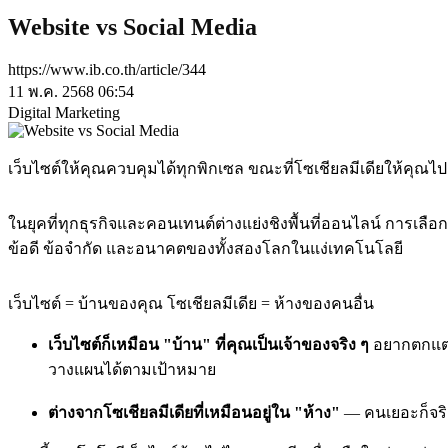
Website vs Social Media
https://www.ib.co.th/article/344
11 พ.ค. 2568 06:54
Digital Marketing
เว็บไซต์ให้คุณควบคุมได้ทุกพิกเซล ขณะที่โซเชียลมีเดียให้คุณไปถ
ในยุคที่ทุกธุรกิจและคอนเทนต์ต่างแย่งชิงพื้นที่ออนไลน์ การเล
ข้อดี ข้อจำกัด และอนาคตของทั้งสองโลกในแง่เทคโนโลยี
เว็บไซต์ = บ้านของคุณ โซเชียลมีเดีย = ห้างของคนอื่น
เว็บไซต์ก็เหมือน "บ้าน" ที่คุณเป็นเจ้าของจริง ๆ
อยากตกแต่ง
วางแผนได้ตามเป้าหมาย
ต่างจากโซเชียลมีเดียที่เหมือนอยู่ใน "ห้าง"
— คนเยอะก็จริง