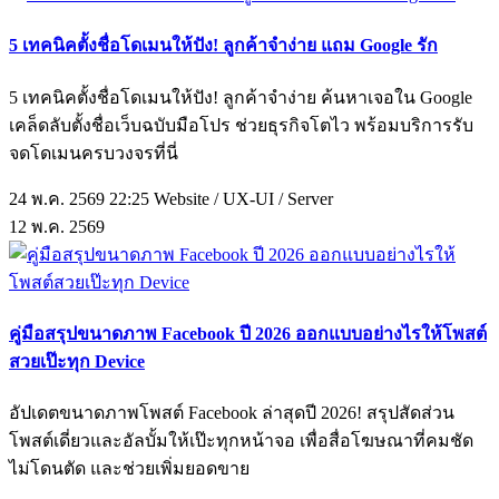
5 เทคนิคตั้งชื่อโดเมนให้ปัง! ลูกค้าจำง่าย แถม Google รัก
5 เทคนิคตั้งชื่อโดเมนให้ปัง! ลูกค้าจำง่าย ค้นหาเจอใน Google
เคล็ดลับตั้งชื่อเว็บฉบับมือโปร ช่วยธุรกิจโตไว พร้อมบริการรับ
จดโดเมนครบวงจรที่นี่
24 พ.ค. 2569 22:25
Website / UX-UI / Server
12
พ.ค.
2569
คู่มือสรุปขนาดภาพ Facebook ปี 2026 ออกแบบอย่างไรให้โพสต์
สวยเป๊ะทุก Device
อัปเดตขนาดภาพโพสต์ Facebook ล่าสุดปี 2026! สรุปสัดส่วน
โพสต์เดี่ยวและอัลบั้มให้เป๊ะทุกหน้าจอ เพื่อสื่อโฆษณาที่คมชัด
ไม่โดนตัด และช่วยเพิ่มยอดขาย