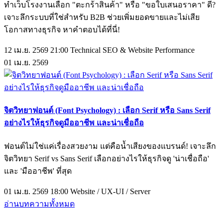
ทำเว็บโรงงานเลือก "ตะกร้าสินค้า" หรือ "ขอใบเสนอราคา" ดี?
เจาะลึกระบบที่ใช่สำหรับ B2B ช่วยเพิ่มยอดขายและไม่เสีย
โอกาสทางธุรกิจ หาคำตอบได้ที่นี่!
12 เม.ย. 2569 21:00
Technical SEO & Website Performance
01
เม.ย.
2569
จิตวิทยาฟอนต์ (Font Psychology) : เลือก Serif หรือ Sans Serif
อย่างไรให้ธุรกิจดูมืออาชีพ และน่าเชื่อถือ
ฟอนต์ไม่ใช่แค่เรื่องสวยงาม แต่คือน้ำเสียงของแบรนด์! เจาะลึก
จิตวิทยา Serif vs Sans Serif เลือกอย่างไรให้ธุรกิจดู 'น่าเชื่อถือ'
และ 'มืออาชีพ' ที่สุด
01 เม.ย. 2569 18:00
Website / UX-UI / Server
อ่านบทความทั้งหมด