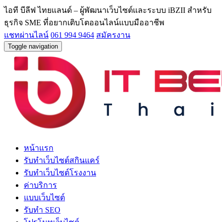
ไอที บีลีฟ ไทยแลนด์ – ผู้พัฒนาเว็บไซต์และระบบ iBZII สำหรับ
ธุรกิจ SME ที่อยากเติบโตออนไลน์แบบมืออาชีพ
แชทผ่านไลน์
061 994 9464
สมัครงาน
Toggle navigation
หน้าแรก
รับทำเว็บไซต์สกินแคร์
รับทำเว็บไซต์โรงงาน
ค่าบริการ
แบบเว็บไซต์
รับทำ SEO