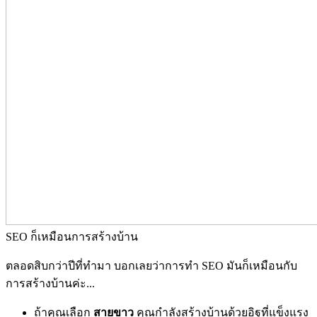
SEO ก็เหมือนการสร้างบ้าน
ตลอดสิบกว่าปีที่ทำมา บอกเลยว่าการทำ SEO มันก็เหมือนกับ
การสร้างบ้านค่ะ...
ถ้าคุณเลือก
สายขาว
คุณกำลังสร้างบ้านด้วยอิฐที่แข็งแรง