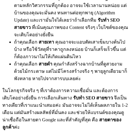
ตามหลักวิศวกรรมที่ถูกต้อง อาจจะใช้เวลานานหน่อย แต่
บ้านของคุณจะมั่นคง ทนทานต่อทุกพายุ (Algorithm
Update) และเรามั่นใจได้เลยว่าถ้าเลือกทีม
รับทำ SEO
สายขาว
ที่เน้นคุณภาพของ Content จริงๆ เว็บไซต์ของคุณ
จะเติบโตอย่างยั่งยืน
ถ้าคุณเลือก
สายเทา
คุณอาจจะแอบตัดเสาเข็มบางต้นไป
บ้าง หรือใช้วัสดุที่ราคาถูกลงหน่อย บ้านก็เสร็จเร็วขึ้น แต่
ก็ต้องภาวนาไม่ให้เกิดแผ่นดินไหว
ถ้าคุณเลือก
สายดำ
คุณกำลังสร้างฉากบ้านที่ดูสวยงาม
ด้วยไม้กระดาษ แต่ไม่มีโครงสร้างจริง ๆ พายุลูกเดียวมาก็
พังทลาย หายไปจากสารบบเลยค่ะ
ในโลกธุรกิจจริง ๆ ที่เราต้องการความเชื่อมั่น และต้องการ
เติบโตอย่างยั่งยืน การเลือกเส้นทาง
รับทำ SEO สายขาว
จึงเป็น
ทางเดียวที่เราแนะนำเสมอค่ะ มันอาจจะไม่ได้เห็นผลภายใน 1-2
เดือน แต่มันสร้างผลลัพธ์ที่มั่นคง และช่วยให้แบรนด์ของคุณดู
น่าเชื่อถือในสายตา Google และที่สำคัญที่สุด คือ
สายตาของ
ลูกค้า
ค่ะ