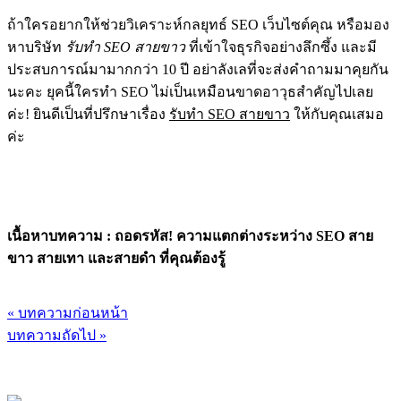
ถ้าใครอยากให้ช่วยวิเคราะห์กลยุทธ์ SEO เว็บไซต์คุณ หรือมอง
หาบริษัท
รับทำ SEO สายขาว
ที่เข้าใจธุรกิจอย่างลึกซึ้ง และมี
ประสบการณ์มามากกว่า 10 ปี อย่าลังเลที่จะส่งคำถามมาคุยกัน
นะคะ ยุคนี้ใครทำ SEO ไม่เป็นเหมือนขาดอาวุธสำคัญไปเลย
ค่ะ!
ยินดีเป็นที่ปรึกษาเรื่อง
รับทำ SEO สายขาว
ให้กับคุณเสมอ
ค่ะ
เนื้อหาบทความ : ถอดรหัส! ความแตกต่างระหว่าง SEO สาย
ขาว สายเทา และสายดำ ที่คุณต้องรู้
« บทความก่อนหน้า
บทความถัดไป »