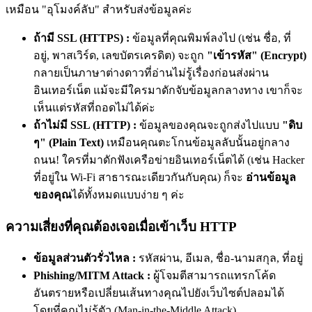
เหมือน
"อุโมงค์ลับ"
สำหรับส่งข้อมูลค่ะ
ถ้ามี SSL (HTTPS) :
ข้อมูลที่คุณพิมพ์ลงไป (เช่น ชื่อ, ที่
อยู่, พาสเวิร์ด, เลขบัตรเครดิต) จะถูก
"เข้ารหัส" (Encrypt)
กลายเป็นภาษาต่างดาวที่อ่านไม่รู้เรื่องก่อนส่งผ่าน
อินเทอร์เน็ต แม้จะมีใครมาดักจับข้อมูลกลางทาง เขาก็จะ
เห็นแต่รหัสที่ถอดไม่ได้ค่ะ
ถ้าไม่มี SSL (HTTP) :
ข้อมูลของคุณจะถูกส่งไปแบบ
"ดิบ
ๆ" (Plain Text)
เหมือนคุณตะโกนข้อมูลลับนั้นอยู่กลาง
ถนน! ใครที่มาดักฟังเครือข่ายอินเทอร์เน็ตได้ (เช่น Hacker
ที่อยู่ใน Wi-Fi สาธารณะเดียวกันกับคุณ) ก็จะ
อ่านข้อมูล
ของคุณ
ได้ทั้งหมดแบบง่าย ๆ
ค่ะ
ความเสี่ยงที่คุณต้องเจอเมื่อเข้าเว็บ HTTP
ข้อมูลส่วนตัวรั่วไหล :
รหัสผ่าน, อีเมล, ชื่อ-นามสกุล, ที่อยู่
Phishing/MITM Attack :
ผู้โจมตีสามารถแทรกโค้ด
อันตรายหรือเปลี่ยนเส้นทางคุณไปยังเว็บไซต์ปลอมได้
โดยที่คุณไม่รู้ตัว (Man-in-the-Middle Attack)