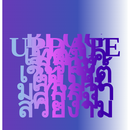
BLOG
UPDATE
เทคนิค
สร้าง
เว็บไซต์
ให้เป็น
มากกว่า
ความ
สวยงาม