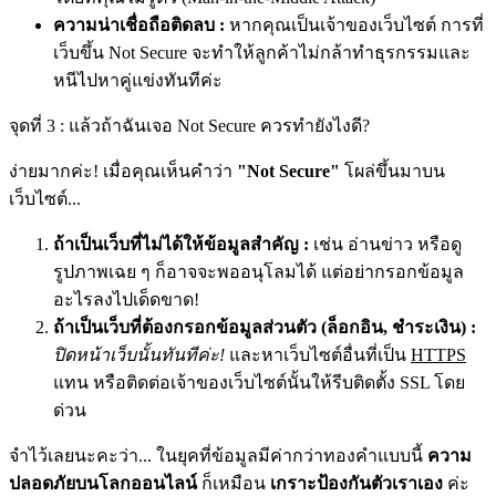
ความน่าเชื่อถือติดลบ :
หากคุณเป็นเจ้าของเว็บไซต์ การที่
เว็บขึ้น Not Secure จะทำให้ลูกค้าไม่กล้าทำธุรกรรมและ
หนีไปหาคู่แข่งทันทีค่ะ
จุดที่ 3 : แล้วถ้าฉันเจอ Not Secure ควรทำยังไงดี?
ง่ายมากค่ะ! เมื่อคุณเห็นคำว่า
"Not Secure"
โผล่ขึ้นมาบน
เว็บไซต์...
ถ้าเป็นเว็บที่ไม่ได้ให้ข้อมูลสำคัญ :
เช่น อ่านข่าว หรือดู
รูปภาพเฉย ๆ ก็อาจจะพออนุโลมได้ แต่อย่ากรอกข้อมูล
อะไรลงไปเด็ดขาด!
ถ้าเป็นเว็บที่ต้องกรอกข้อมูลส่วนตัว (ล็อกอิน, ชำระเงิน) :
ปิดหน้าเว็บนั้นทันทีค่ะ!
และหาเว็บไซต์อื่นที่เป็น
HTTPS
แทน หรือติดต่อเจ้าของเว็บไซต์นั้นให้รีบติดตั้ง SSL โดย
ด่วน
จำไว้เลยนะคะว่า... ในยุคที่ข้อมูลมีค่ากว่าทองคำแบบนี้
ความ
ปลอดภัยบนโลกออนไลน์
ก็เหมือน
เกราะป้องกันตัวเราเอง
ค่ะ