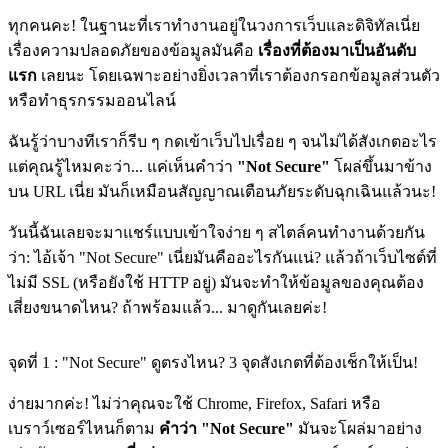
ทุกคนคะ! ในฐานะที่เราทำงานอยู่ในวงการเว็บและดิจิทัลเนี่ย
เรื่องความปลอดภัยของข้อมูลมันคือ
เรื่องที่ต้องมาเป็นอันดับ
แรก
เลยนะ โดยเฉพาะอย่างยิ่งเวลาที่เราต้องกรอกข้อมูลส่วนตัว
หรือทำธุรกรรมออนไลน์
ฉันรู้ว่าบางทีเราก็รีบ ๆ กดเข้าเว็บไปเรื่อย ๆ จนไม่ได้สังเกตอะไร
แต่คุณรู้ไหมคะว่า... แค่เห็นคำว่า
"Not Secure"
โผล่ขึ้นมาข้าง
บน URL เนี่ย มันก็เหมือนสัญญาณเตือนภัยระดับฉุกเฉินแล้วนะ!
วันนี้ฉันเลยจะมาแชร์แบบเข้าใจง่าย ๆ สไตล์คนทำงานด้วยกัน
ว่า: ไอ้เจ้า "Not Secure" เนี่ยมันคืออะไรกันแน่? แล้วถ้าเว็บไซต์ที่
ไม่มี SSL (หรือยังใช้ HTTP อยู่) มันจะทำให้ข้อมูลของคุณต้อง
เสี่ยงขนาดไหน? ถ้าพร้อมแล้ว... มาดูกันเลยค่ะ!
จุดที่ 1 : "Not Secure" ดูตรงไหน? 3 จุดสังเกตที่ต้องเช็กให้เป็น!
ง่ายมากค่ะ! ไม่ว่าคุณจะใช้ Chrome, Firefox, Safari หรือ
เบราว์เซอร์ไหนก็ตาม
คำว่า "Not Secure"
มันจะโผล่มาอย่าง