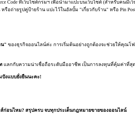
e Code ที่เว็บไซต์กรมฯ เพื่อนำมาแปะบนเว็บไซต์ (สำหรับคนมีเว็
ถ่ายรูปคู่ป้ายร้าน แปะไว้ในอัลบั้ม "เกี่ยวกับร้าน" หรือ Pin Post 
าน"
ของธุรกิจออนไลน์ค่ะ การเริ่มต้นอย่างถูกต้องจะช่วยให้คุณโ
าท
แลกกับความน่าเชื่อถือระดับมืออาชีพ เป็นการลงทุนที่คุ้มค่าที่ส
วามปังแบบยั่งยืนนะคะ!
อนิกส์ก่อนไหม? สรุปครบ จบทุกประเด็นกฎหมายขายของออนไลน์