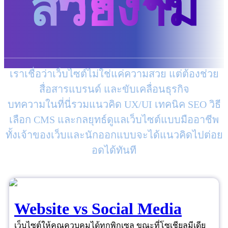
สวยงาม
เราเชื่อว่าเว็บไซต์ไม่ใช่แค่ความสวย แต่ต้องช่วย
สื่อสารแบรนด์ และขับเคลื่อนธุรกิจ
บทความในที่นี่รวมแนวคิด UX/UI เทคนิค SEO วิธี
เลือก CMS และกลยุทธ์ดูแลเว็บไซต์แบบมืออาชีพ
ทั้งเจ้าของเว็บและนักออกแบบจะได้แนวคิดไปต่อย
อดได้ทันที
Website vs Social Media
เว็บไซต์ให้คุณควบคุมได้ทุกพิกเซล ขณะที่โซเชียลมีเดีย