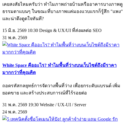
เคยสงสัยไหมครับว่า ทำไมภาพถ่ายบ้านหรืออาคารบางภาพดู
ธรรมดาแบนๆ ในขณะที่บางภาพแค่มองแวบแรกก็รู้สึก "แพง"
และน่าดึงดูดใจทันที?
15 มิ.ย. 2569 10:30
Design & UX/UI ที่ส่งผลต่อ SEO
31
พ.ค.
2569
White Space คืออะไร? ทำไมพื้นที่ว่างบนเว็บไซต์ถึงมีราคา
มากกว่าที่คุณคิด
ถอดรหัสกลยุทธ์การจัดวางพื้นที่ว่าง เพื่อยกระดับแบรนด์ เพิ่ม
ยอดขาย และสร้างประสบการณ์ที่ไร้รอยต่อ
31 พ.ค. 2569 19:30
Website / UX-UI / Server
24
พ.ค.
2569