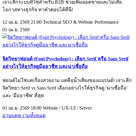
เจาะลึกระบบที่ใช่สำหรับ B2B ช่วยเพิ่มยอดขายและไม่เสีย
โอกาสทางธุรกิจ หาคำตอบได้ที่นี่!
12 เม.ย. 2569 21:00
Technical SEO & Website Performance
01
เม.ย.
2569
จิตวิทยาฟอนต์ (Font Psychology) : เลือก Serif หรือ Sans Serif
อย่างไรให้ธุรกิจดูมืออาชีพ และน่าเชื่อถือ
ฟอนต์ไม่ใช่แค่เรื่องสวยงาม แต่คือน้ำเสียงของแบรนด์! เจาะลึก
จิตวิทยา Serif vs Sans Serif เลือกอย่างไรให้ธุรกิจดู 'น่าเชื่อถือ'
และ 'มืออาชีพ' ที่สุด
01 เม.ย. 2569 18:00
Website / UX-UI / Server
อ่านบทความทั้งหมด