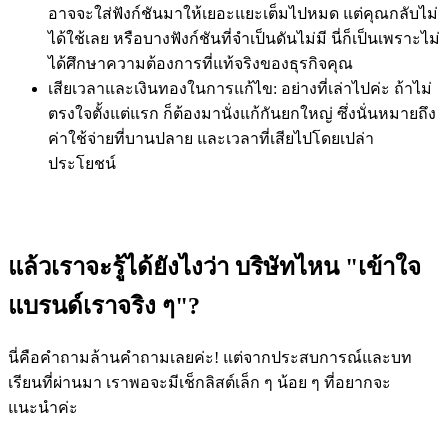
อาจจะใส่ฟังก์ชันมาให้เยอะแยะเต็มไปหมด แต่คุณกลับไม่
ได้ใช้เลย หรือบางฟังก์ชันที่จำเป็นดันไม่มี นี่ก็เป็นเพราะไม่
ได้ศึกษาความต้องการที่แท้จริงของธุรกิจคุณ
เสียเวลาและเงินทองในการแก้ไข: อย่างที่เล่าไปค่ะ ถ้าไม่
ตรงใจตั้งแต่แรก ก็ต้องมานั่งแก้กันยกใหญ่ ซึ่งนั่นหมายถึง
ค่าใช้จ่ายที่บานปลาย และเวลาที่เสียไปโดยเปล่า
ประโยชน์
แล้วเราจะรู้ได้ยังไงว่า บริษัทไหน "เข้าใจ
แบรนด์เราจริง ๆ"?
นี่คือคำถามล้านคำถามเลยค่ะ! แต่จากประสบการณ์และบท
เรียนที่ผ่านมา เราพอจะมีเช็กลิสต์เล็ก ๆ น้อย ๆ ที่อยากจะ
แนะนำค่ะ