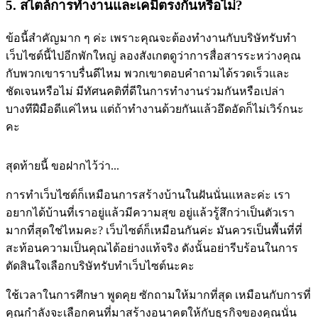
5. สไตล์การทำงานและเคมีตรงกันหรือไม่?
ข้อนี้สำคัญมาก ๆ ค่ะ เพราะคุณจะต้องทำงานกับบริษัทรับทำ
เว็บไซต์นี้ไปอีกพักใหญ่ ลองสังเกตดูว่าการสื่อสารระหว่างคุณ
กับพวกเขาราบรื่นดีไหม พวกเขาตอบคำถามได้รวดเร็วและ
ชัดเจนหรือไม่ มีทัศนคติที่ดีในการทำงานร่วมกันหรือเปล่า
บางทีฝีมือดีแค่ไหน แต่ถ้าทำงานด้วยกันแล้วอึดอัดก็ไม่เวิร์กนะ
คะ
สุดท้ายนี้ ขอฝากไว้ว่า...
การทำเว็บไซต์ก็เหมือนการสร้างบ้านในฝันนั่นแหละค่ะ เรา
อยากได้บ้านที่เราอยู่แล้วมีความสุข อยู่แล้วรู้สึกว่าเป็นตัวเรา
มากที่สุดใช่ไหมคะ? เว็บไซต์ก็เหมือนกันค่ะ มันควรเป็นพื้นที่ที่
สะท้อนความเป็นคุณได้อย่างแท้จริง ดังนั้นอย่ารีบร้อนในการ
ตัดสินใจเลือกบริษัทรับทำเว็บไซต์นะคะ
ใช้เวลาในการศึกษา พูดคุย ซักถามให้มากที่สุด เหมือนกับการที่
คุณกำลังจะเลือกคนที่มาสร้างอนาคตให้กับธุรกิจของคุณนั่น