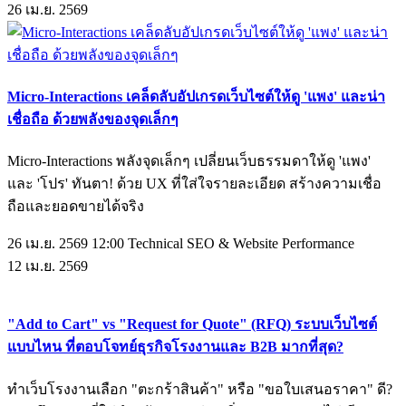
26
เม.ย.
2569
Micro-Interactions เคล็ดลับอัปเกรดเว็บไซต์ให้ดู 'แพง' และน่า
เชื่อถือ ด้วยพลังของจุดเล็กๆ
Micro-Interactions พลังจุดเล็กๆ เปลี่ยนเว็บธรรมดาให้ดู 'แพง'
และ 'โปร' ทันตา! ด้วย UX ที่ใส่ใจรายละเอียด สร้างความเชื่อ
ถือและยอดขายได้จริง
26 เม.ย. 2569 12:00
Technical SEO & Website Performance
12
เม.ย.
2569
"Add to Cart" vs "Request for Quote" (RFQ) ระบบเว็บไซต์
แบบไหน ที่ตอบโจทย์ธุรกิจโรงงานและ B2B มากที่สุด?
ทำเว็บโรงงานเลือก "ตะกร้าสินค้า" หรือ "ขอใบเสนอราคา" ดี?