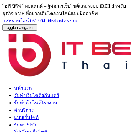
ไอที บีลีฟ ไทยแลนด์ – ผู้พัฒนาเว็บไซต์และระบบ iBZII สำหรับ
ธุรกิจ SME ที่อยากเติบโตออนไลน์แบบมืออาชีพ
แชทผ่านไลน์
061 994 9464
สมัครงาน
Toggle navigation
หน้าแรก
รับทำเว็บไซต์สกินแคร์
รับทำเว็บไซต์โรงงาน
ค่าบริการ
แบบเว็บไซต์
รับทำ SEO