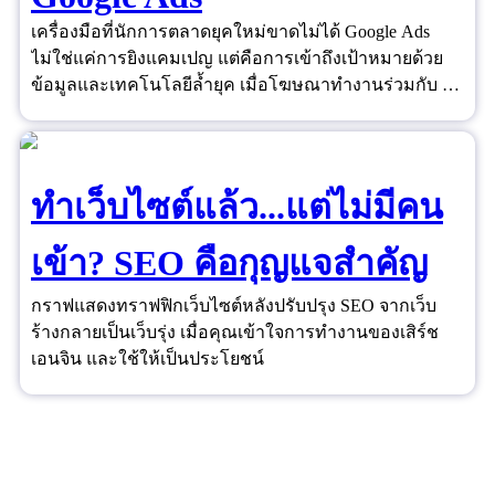
เครื่องมือที่นักการตลาดยุคใหม่ขาดไม่ได้ Google Ads
ไม่ใช่แค่การยิงแคมเปญ แต่คือการเข้าถึงเป้าหมายด้วย
ข้อมูลและเทคโนโลยีล้ำยุค เมื่อโฆษณาทำงานร่วมกับ AI
และ Data ได้อย่างชาญฉลาด ยอดขายจึงไม่ใช่เรื่องของ
ดวงอีกต่อไป
ทำเว็บไซต์แล้ว...แต่ไม่มีคน
เข้า? SEO คือกุญแจสำคัญ
กราฟแสดงทราฟฟิกเว็บไซต์หลังปรับปรุง SEO จากเว็บ
ร้างกลายเป็นเว็บรุ่ง เมื่อคุณเข้าใจการทำงานของเสิร์ช
เอนจิน และใช้ให้เป็นประโยชน์