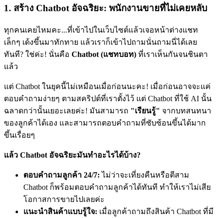
1. สร้าง Chatbot อัจฉริยะ: พนักงานขายที่ไม่เคยหลับ
ทุกคนเคยไหมคะ...ที่เข้าไปในเว็บไซต์แล้วเจอหน้าต่างแชท
เล็กๆ เด้งขึ้นมาทักทาย แล้วเราก็เข้าไปถามนั่นถามนี่ได้เลย
ทันที? ใช่ค่ะ! นั่นคือ
Chatbot (แชทบอท)
ที่เราเห็นกันจนชินตา
แล้ว
แต่ Chatbot ในยุคนี้ไม่เหมือนเมื่อก่อนนะคะ! เมื่อก่อนอาจจะแค่
ตอบคำถามง่ายๆ ตามสคริปต์ที่เราตั้งไว้ แต่ Chatbot ที่ใช้ AI นั้น
ฉลาดกว่านั้นเยอะเลยค่ะ! มันสามารถ
"เรียนรู้"
จากบทสนทนา
ของลูกค้าได้เอง และสามารถตอบคำถามที่ซับซ้อนขึ้นได้มาก
ขึ้นเรื่อยๆ
แล้ว Chatbot อัจฉริยะมันทำอะไรได้บ้าง?
ตอบคำถามลูกค้า 24/7:
ไม่ว่าจะเที่ยงคืนหรือตีสาม
Chatbot ก็พร้อมตอบคำถามลูกค้าได้ทันที ทำให้เราไม่เสีย
โอกาสการขายไปเลยค่ะ
แนะนำสินค้าแบบรู้ใจ:
เมื่อลูกค้าถามถึงสินค้า Chatbot ที่มี