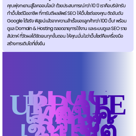
คุณพุ่งทะยานสู่โลกออนไลน์! ด้วยประสบการณ์กว่า 10 ปี เราคือบริษัทรับ
ทำเว็บไซต์มืออาชีพ ที่การันตีผลลัพธ์ SEO ให้เว็บไซต์ของคุณ ติดอันดับ
Google ได้จริง พิสูจน์แล้วจากความสำเร็จของลูกค้ากว่า 100 เว็บ! พร้อม
ดูแล Domain & Hosting ตลอดอายุการใช้งาน และระบบดูแล SEO ราย
สัปดาห์ ที่วัดผลได้ชัดเจนทุกขั้นตอน ให้คุณมั่นใจว่าเว็บไซต์คือเครื่องมือ
สร้างการเติบโตที่ยั่งยืน
BLOG
UPDATE
เทคนิค
สร้าง
เว็บไซต์