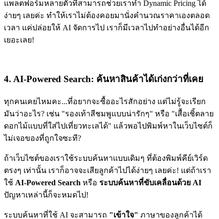
แพลตฟอร์มหลายตัวที่สามารถช่วยเราทำ Dynamic Pricing ได้
ง่ายๆ เลยค่ะ ทำให้เราไม่ต้องคอยมานั่งคำนวณราคาเองตลอด
เวลา แค่ปล่อยให้ AI จัดการไป เราก็มีเวลาไปทำอย่างอื่นได้อีก
เยอะเลย!
4. AI-Powered Search: ค้นหาสินค้าได้เก่งกว่าที่เคย
ทุกคนเคยไหมคะ...ที่อยากจะซื้ออะไรสักอย่าง แต่ไม่รู้จะเรียก
มันว่าอะไร? เช่น "รองเท้าสีชมพูแบบน่ารักๆ" หรือ "เสื้อเชิ้ตลาย
ดอกไม้แบบที่ใส่ไปเที่ยวทะเลได้" แล้วพอไปพิมพ์หาในเว็บไซต์ก็
ไม่เจอของที่ถูกใจซะที?
ถ้าเว็บไซต์ของเราใช้ระบบค้นหาแบบเดิมๆ ที่ต้องพิมพ์คีย์เวิร์ด
ตรงๆ เท่านั้น เราก็อาจจะเสียลูกค้าไปได้ง่ายๆ เลยค่ะ! แต่ถ้าเรา
ใช้
AI-Powered Search
หรือ
ระบบค้นหาที่ขับเคลื่อนด้วย AI
ปัญหาเหล่านี้ก็จะหมดไป!
ระบบค้นหาที่ใช้ AI จะสามารถ
"เข้าใจ"
ภาษาของลูกค้าได้