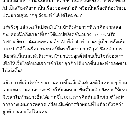
สำคัญมากๆ ก่อน นั่นก็คือ...หลายๆ คนอาจจะยังคิดว่าเรื่องของ
AI เป็นเรื่องที่ยาก เป็นเรื่องของคนไอที หรือเป็นเรื่องที่ต้องใช้งบ
ประมาณสูงมากๆ ถึงจะทำได้ใช่ไหมคะ?
แต่จริงๆ แล้ว AI ในปัจจุบันมันเข้าถึงง่ายกว่าที่เราคิดมากเลย
ค่ะ! ลองนึกถึงเวลาที่เราใช้แอปพลิเคชันอย่าง TikTok หรือ
Netflix สิคะ...นั่นแหละค่ะ คือ AI ที่กำลังทำงานอยู่เบื้องหลังเพื่อ
แนะนำวิดีโอหรือภาพยนตร์ที่ตรงใจเรามากที่สุด! ซึ่งหลักการ
เดียวกันนี้แหละค่ะที่เราจะนำมาประยุกต์ใช้กับเว็บไซต์ของเรา
เพื่อให้เว็บไซต์ของเรา "เข้าใจ" ลูกค้าได้มากขึ้นและทำยอดขาย
ได้เก่งขึ้น!
แล้วการที่เว็บไซต์ของเราฉลาดขึ้นเนี่ยมันส่งผลดีในหลายๆ ด้าน
เลยนะคะ...นอกจากจะช่วยให้ยอดขายเพิ่มขึ้นแล้ว ยังช่วยให้เรา
มีเวลาไปทำอย่างอื่นได้มากขึ้น เช่น การคิดค้นผลิตภัณฑ์ใหม่ๆ
การวางแผนการตลาด หรือแม้แต่การพักผ่อนที่ไม่ต้องกังวลว่า
ลูกค้าจะหายไปไหนค่ะ