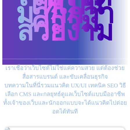
ให้เป็น
มากกว่า
ความ
สวยงาม
เราเชื่อว่าเว็บไซต์ไม่ใช่แค่ความสวย แต่ต้องช่วย
สื่อสารแบรนด์ และขับเคลื่อนธุรกิจ
บทความในที่นี่รวมแนวคิด UX/UI เทคนิค SEO วิธี
เลือก CMS และกลยุทธ์ดูแลเว็บไซต์แบบมืออาชีพ
ทั้งเจ้าของเว็บและนักออกแบบจะได้แนวคิดไปต่อย
อดได้ทันที