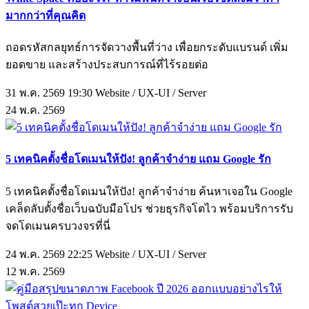
มากกว่าที่คุณคิด
ถอดรหัสกลยุทธ์การจัดวางพื้นที่ว่าง เพื่อยกระดับแบรนด์ เพิ่ม
ยอดขาย และสร้างประสบการณ์ที่ไร้รอยต่อ
31 พ.ค. 2569 19:30
Website / UX-UI / Server
24
พ.ค.
2569
5 เทคนิคตั้งชื่อโดเมนให้ปัง! ลูกค้าจำง่าย แถม Google รัก
5 เทคนิคตั้งชื่อโดเมนให้ปัง! ลูกค้าจำง่าย ค้นหาเจอใน Google
เคล็ดลับตั้งชื่อเว็บฉบับมือโปร ช่วยธุรกิจโตไว พร้อมบริการรับ
จดโดเมนครบวงจรที่นี่
24 พ.ค. 2569 22:25
Website / UX-UI / Server
12
พ.ค.
2569