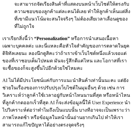
จะสามารถจัดเรียงสินค้าที่แสดงบนหน้าเว็บไซต์ให้ตรงกับ
ความชอบของลูกค้าแต่ละคนได้เลย ทำให้ลูกค้าเห็นแต่สิ่ง
ที่เขามีแนวโน้มจะสนใจจริงๆ ไม่ต้องเสียเวลาเลื่อนดูของ
ที่ไม่ถูกใจ
เราเรียกสิ่งนี้ว่า
“Personalization”
หรือการนำเสนอเนื้อหา
เฉพาะบุคคลค่ะ และนี่แหละคือหัวใจสำคัญของการตลาดในยุค
ดิจิทัลเลยนะ ลองนึกดูสิคะว่าถ้าเราเข้าเว็บไซต์หนึ่งแล้วเจอแต่
ของที่เราชอบเต็มไปหมด มันจะรู้สึกดีแค่ไหน และโอกาสที่เรา
จะซื้อของก็จะสูงขึ้นไปอีกด้วยใช่ไหมคะ
AI ไม่ได้มีประโยชน์แค่กับการแนะนำสินค้าเท่านั้นนะคะ แต่ยัง
ช่วยในเรื่องของการปรับปรุงเว็บไซต์ในมุมอื่นๆ ด้วย เช่น การ
วิเคราะห์ว่าลูกค้าใช้เวลาอยู่กับหน้าไหนนานที่สุด หรือหน้าไหน
ที่ลูกค้ากดออกเร็วที่สุด AI ก็จะส่งข้อมูลนี้ให้ User Experience นำ
ไปวิเคราะห์ต่อว่าทำไมถึงเป็นแบบนั้น บางทีอาจจะเป็นเพราะว่า
ภาพโหลดช้า หรือข้อมูลในหน้านั้นอ่านยากเกินไป ทำให้เรา
สามารถแก้ไขปัญหาได้อย่างตรงจุดจริงๆ