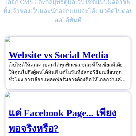
เลือก CMS และกลยุทธ์ดูแลเว็บไซต์แบบมืออาชีพ
ทั้งเจ้าของเว็บและนักออกแบบจะได้แนวคิดไปต่อย
อดได้ทันที
Website vs Social Media
เว็บไซต์ให้คุณควบคุมได้ทุกพิกเซล ขณะที่โซเชียลมีเดีย
ให้คุณไปถึงผู้คนได้ทันที แต่ในวันที่อัลกอริธึมเปลี่ยนทุก
ชั่วโมง การเลือกแพลตฟอร์มอาจต้องคิดให้ไกลกว่าแค่
"ยอดไลก์"
แค่ Facebook Page... เพียง
พอจริงหรือ?