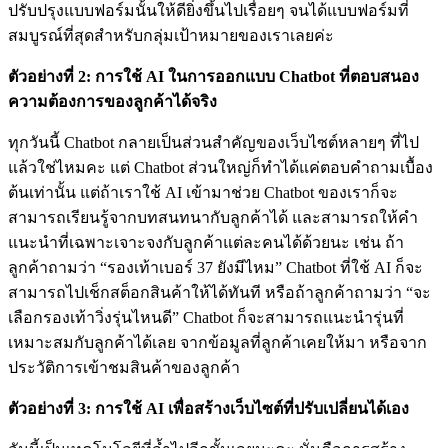
ปรับปรุงแบบฟอร์มนั้นให้ดียิ่งขึ้นไปเรื่อยๆ จนได้แบบฟอร์มที่
สมบูรณ์ที่สุดสำหรับกลุ่มเป้าหมายของเราเลยค่ะ
ตัวอย่างที่ 2: การใช้ AI ในการออกแบบ Chatbot ที่ตอบสนอง
ความต้องการของลูกค้าได้จริง
ทุกวันนี้ Chatbot กลายเป็นส่วนสำคัญของเว็บไซต์หลายๆ ที่ไป
แล้วใช่ไหมคะ แต่ Chatbot ส่วนใหญ่ก็ทำได้แค่ตอบคำถามเบื้อง
ต้นเท่านั้น แต่ถ้าเราใช้ AI เข้ามาช่วย Chatbot ของเราก็จะ
สามารถเรียนรู้จากบทสนทนากับลูกค้าได้ และสามารถให้คำ
แนะนำที่เฉพาะเจาะจงกับลูกค้าแต่ละคนได้ด้วยนะ เช่น ถ้า
ลูกค้าถามว่า “รองเท้าเบอร์ 37 ยังมีไหม” Chatbot ที่ใช้ AI ก็จะ
สามารถไปเช็กสต็อกสินค้าให้ได้ทันที หรือถ้าลูกค้าถามว่า “จะ
เลือกรองเท้าวิ่งรุ่นไหนดี” Chatbot ก็จะสามารถแนะนำรุ่นที่
เหมาะสมกับลูกค้าได้เลย จากข้อมูลที่ลูกค้าเคยให้มา หรือจาก
ประวัติการเข้าชมสินค้าของลูกค้า
ตัวอย่างที่ 3: การใช้ AI เพื่อสร้างเว็บไซต์ที่ปรับเปลี่ยนได้เอง