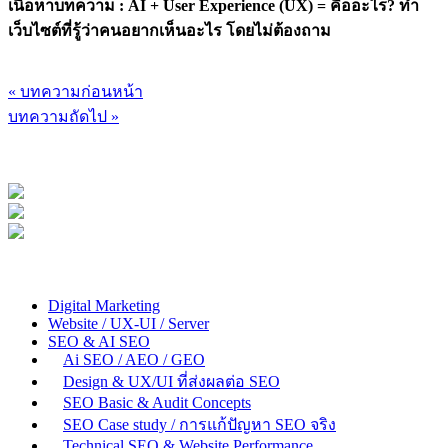
เนื้อหาบทความ : AI + User Experience (UX) = คืออะไร? ทำ
เว็บไซต์ที่รู้ว่าคนอยากเห็นอะไร โดยไม่ต้องถาม
« บทความก่อนหน้า
บทความถัดไป »
Digital Marketing
Website / UX-UI / Server
SEO & AI SEO
Ai SEO / AEO / GEO
Design & UX/UI ที่ส่งผลต่อ SEO
SEO Basic & Audit Concepts
SEO Case study / การแก้ปัญหา SEO จริง
Technical SEO & Website Performance